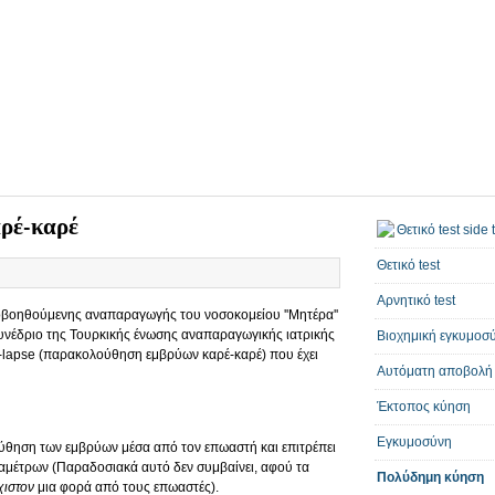
ρέ-καρέ
Θετικό test
Αρνητικό test
οβοηθούμενης αναπαραγωγής του νοσοκομείου ''Μητέρα''
συνέδριο της Τουρκικής ένωσης αναπαραγωγικής ιατρικής
Βιοχημική εγκυμοσ
me-lapse (παρακολούθηση εμβρύων καρέ-καρέ) που έχει
Αυτόματη αποβολή
Έκτοπος κύηση
Εγκυμοσύνη
ύθηση των εμβρύων μέσα από τον επωαστή και επιτρέπει
αμέτρων (Παραδοσιακά αυτό δεν συμβαίνει, αφού τα
Πολύδημη κύηση
χιστον
μια φορά από τους επωαστές).