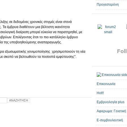
Προγεστερόνη
ιξης σε δεδομένες χρονικές στιγμές είναι στενά
ς. Τα έμβρυα διαθέτουν μια βέλτιστη ικανότητα
ιολογική διαίρεση μπορεί εύκολα να παρατηρηθεί, με
 εμβρύων. Επιλέγοντας έτσι το πιο κατάλληλο έμβρυο
ογία της υποβοηθούμενης αναπαραγωγής.
Foll
ντρα εξωσωματικής γονιμοποίησης χρησιμοποιούν τη νέα
 με σκοπό να βελτιωθούν τα ποσοστά εμφύτευσης".
Επικοινωνία
Hot!!
Εμβρυολογία plus
Αφιερωμα: Γενετική
E-συμβουλευτική