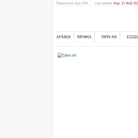
Παρασκευή
, Αυγ 07th
Last update
Κυρ, 21 Φεβ 20
ΑΡΧΙΚΗ
ΠΡΟΦΙΛ
ΠΡΙΝ IVF
ΕΞΩΣ