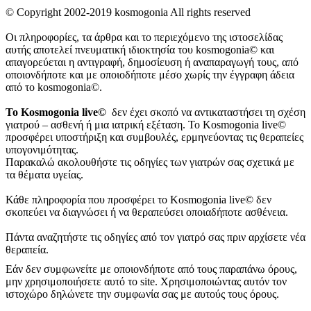
© Copyright 2002-2019 kosmogonia All rights reserved
Οι πληροφορίες, τα άρθρα και το περιεχόμενο της ιστοσελίδας
αυτής αποτελεί πνευματική ιδιοκτησία του kosmogonia© και
απαγορεύεται η αντιγραφή, δημοσίευση ή αναπαραγωγή τους, από
οποιονδήποτε και με οποιοδήποτε μέσο χωρίς την έγγραφη άδεια
από το kosmogonia©.
Το Kosmogonia live©
δεν έχει σκοπό να αντικαταστήσει τη σχέση
γιατρού – ασθενή ή μια ιατρική εξέταση. Το Kosmogonia live©
προσφέρει υποστήριξη και συμβουλές, ερμηνεύοντας τις θεραπείες
υπογονιμότητας.
Παρακαλώ ακολουθήστε τις οδηγίες των γιατρών σας σχετικά με
τα θέματα υγείας.
Κάθε πληροφορία που προσφέρει το Kosmogonia live© δεν
σκοπεύει να διαγνώσει ή να θεραπεύσει οποιαδήποτε ασθένεια.
Πάντα αναζητήστε τις οδηγίες από τον γιατρό σας πριν αρχίσετε νέα
θεραπεία.
Εάν δεν συμφωνείτε με οποιονδήποτε από τους παραπάνω όρους,
μην χρησιμοποιήσετε αυτό το site. Χρησιμοποιώντας αυτόν τον
ιστοχώρο δηλώνετε την συμφωνία σας με αυτούς τους όρους.