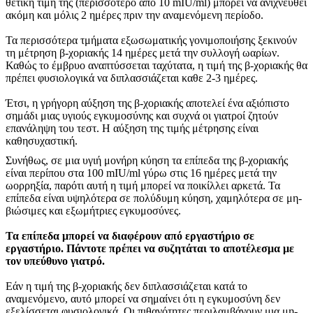
θετική τιμή της (περισσότερο από 10 mIU/ml) μπορεί να ανιχνευθεί
ακόμη και μόλις 2 ημέρες πριν την αναμενόμενη περίοδο.
Τα περισσότερα τμήματα εξωσωματικής γονιμοποιήσης ξεκινούν
τη μέτρηση β-χοριακής 14 ημέρες μετά την συλλογή ωαρίων.
Καθώς το έμβρυο αναπτύσσεται ταχύτατα, η τιμή της β-χοριακής θα
πρέπει φυσιολογικά να διπλασσιάζεται καθε 2-3 ημέρες.
Έτσι, η γρήγορη αύξηση της β-χοριακής αποτελεί ένα αξιόπιστο
σημάδι μιας υγιούς εγκυμοσύνης και συχνά οι γιατροί ζητούν
επανάληψη του τεστ. Η αύξηση της τιμής μέτρησης είναι
καθησυχαστική.
Συνήθως, σε μια υγιή μονήρη κύηση τα επίπεδα της β-χοριακής
είναι περίπου στα 100 mIU/ml γύρω στις 16 ημέρες μετά την
ωορρηξία, παρότι αυτή η τιμή μπορεί να ποικίλλει αρκετά. Τα
επίπεδα είναι υψηλότερα σε πολύδυμη κύηση, χαμηλότερα σε μη-
βιώσιμες και εξωμήτριες εγκυμοσύνες.
Τα επίπεδα μπορεί να διαφέρουν από εργαστήριο σε
εργαστήριο. Πάντοτε πρέπει να συζητάται το αποτέλεσμα με
τον υπεύθυνο γιατρό.
Εάν η τιμή της β-χοριακής δεν διπλασσιάζεται κατά το
αναμενόμενο, αυτό μπορεί να σημαίνει ότι η εγκυμοσύνη δεν
εξελίσσεται φυσιολογικά. Οι πιθανότητες περιλαμβάνουν μια μη-