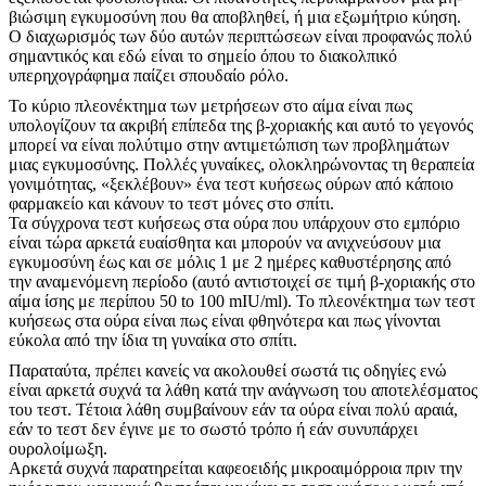
βιώσιμη εγκυμοσύνη που θα αποβληθεί, ή μια εξωμήτριο κύηση.
Ο διαχωρισμός των δύο αυτών περιπτώσεων είναι προφανώς πολύ
σημαντικός και εδώ είναι το σημείο όπου το διακολπικό
υπερηχογράφημα παίζει σπουδαίο ρόλο.
Το κύριο πλεονέκτημα των μετρήσεων στο αίμα είναι πως
υπολογίζουν τα ακριβή επίπεδα της β-χοριακής και αυτό το γεγονός
μπορεί να είναι πολύτιμο στην αντιμετώπιση των προβλημάτων
μιας εγκυμοσύνης. Πολλές γυναίκες, ολοκληρώνοντας τη θεραπεία
γονιμότητας, «ξεκλέβουν» ένα τεστ κυήσεως ούρων από κάποιο
φαρμακείο και κάνουν το τεστ μόνες στο σπίτι.
Τα σύγχρονα τεστ κυήσεως στα ούρα που υπάρχουν στο εμπόριο
είναι τώρα αρκετά ευαίσθητα και μπορούν να ανιχνεύσουν μια
εγκυμοσύνη έως και σε μόλις 1 με 2 ημέρες καθυστέρησης από
την αναμενόμενη περίοδο (αυτό αντιστοιχεί σε τιμή β-χοριακής στο
αίμα ίσης με περίπου 50 to 100 mIU/ml). Το πλεονέκτημα των τεστ
κυήσεως στα ούρα είναι πως είναι φθηνότερα και πως γίνονται
εύκολα από την ίδια τη γυναίκα στο σπίτι.
Παραταύτα, πρέπει κανείς να ακολουθεί σωστά τις οδηγίες ενώ
είναι αρκετά συχνά τα λάθη κατά την ανάγνωση του αποτελέσματος
του τεστ. Τέτοια λάθη συμβαίνουν εάν τα ούρα είναι πολύ αραιά,
εάν το τεστ δεν έγινε με το σωστό τρόπο ή εάν συνυπάρχει
ουρολοίμωξη.
Αρκετά συχνά παρατηρείται καφεοειδής μικροαιμόρροια πριν την