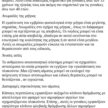
αυξάνει. Αυτό είναι ιδιαιτέρως σημαντικό για γυναίκες άνω των 35
χρόνων της ηλικίας τους και ακόμη πιο σημαντικό για τις γυναίκες
άνω των 40 ετών.
Ανωμαλίες της μήτρας
Η εμφύτευση του εμβρύου φυσιολογικά στην μήτρα είναι μεγίστης
σημασίας. Ανωμαλίες στο σχήμα της μήτρας , όπως το διάφραγμα
μπορεί να σχετίζονται με τις αποβολές. Οι ινώδεις μπορεί να είναι
επίσης μία αιτία αποβολής ,ιδιαίτερα αν αυτοί εκτείνονται στο
εσωτερικό της κοιλότητας της μήτρας ή αν αυτοί είναι μεγάλοι.
Αυτές οι ανωμαλίες μπορούν εύκολα να εντοπιστούν και να
θεραπευτούν από τους ειδικούς.
Άνοσες αιτίες
Το ανθρώπινο ανοσοποιητικό σύστημα μπορεί να σχηματίσει
αντισώματα τα οποία μπορούν να εγγίζουν την εγκατάσταση του
πλακούντα .Μια εξέταση αίματος μπορεί να εκπληρεί την
ανίχνευση τέτοιων αντισωμάτων και ειδικές θεραπείες μπορεί να
θεσπίζονται , αν εγγυώνται.
Διαταραχές πηκτικότητας του αίματος
Κάποιες περιπτώσεις εμφανίζουν αυξημένο κίνδυνο θρόμβωσης με
αποτέλεσμα τον φραγμό των αιμοφόρων αγγείων του
σχηματιζόμενου πλακούντα. Επίσης , αυτές οι γυναίκες εμφανίζουν
υψηλότερο κίνδυνο φλεβικής θρόμβωσης άλλων αιμοφόρων