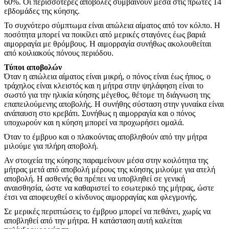
60%. Οι περισσότερες αποβολές συμβαίνουν μέσα στις πρώτες 14
εβδομάδες της κύησης.
Το συχνότερο σύμπτωμα είναι απώλεια αίματος από τον κόλπο. Η
ποσότητα μπορεί να ποικίλει από μερικές σταγόνες έως βαριά
αιμορραγία με θρόμβους. Η αιμορραγία συνήθως ακολουθείται
από κοιλιακούς πόνους περιόδου.
Τύποι αποβολών
Όταν η απώλεια αίματος είναι μικρή, ο πόνος είναι έως ήπιος, ο
τράχηλος είναι κλειστός και η μήτρα στην ψηλάφηση είναι το
σωστό για την ηλικία κύησης μέγεθος, θέτομε τη διάγνωση της
επαπειλούμενης αποβολής. Η συνήθης σύσταση στην γυναίκα είναι
ανάπαυση στο κρεβάτι. Συνήθως η αιμορραγία και ο πόνος
υποχωρούν και η κύηση μπορεί να προχωρήσει ομαλά.
Όταν το έμβρυο και ο πλακούντας αποβληθούν από την μήτρα
μιλούμε για πλήρη αποβολή.
Αν στοιχεία της κύησης παραμείνουν μέσα στην κοιλότητα της
μήτρας μετά από αποβολή μέρους της κύησης μιλούμε για ατελή
αποβολή. Η ασθενής θα πρέπει να υποβληθεί σε γενική
αναισθησία, ώστε να καθαριστεί το εσωτερικό της μήτρας, ώστε
έτσι να αποφευχθεί ο κίνδυνος αιμορραγίας και φλεγμονής.
Σε μερικές περιπτώσεις το έμβρυο μπορεί να πεθάνει, χωρίς να
αποβληθεί από την μήτρα. Η κατάσταση αυτή καλείται