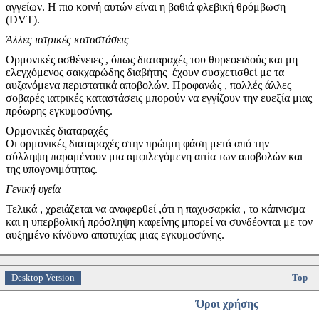
αγγείων. Η πιο κοινή αυτών είναι η βαθιά φλεβική θρόμβωση
(DVT).
Άλλες ιατρικές καταστάσεις
Ορμονικές ασθένειες , όπως διαταραχές του θυρεοειδούς και μη
ελεγχόμενος σακχαρώδης διαβήτης έχουν συσχετισθεί με τα
αυξανόμενα περιστατικά αποβολών. Προφανώς , πολλές άλλες
σοβαρές ιατρικές καταστάσεις μπορούν να εγγίζουν την ευεξία μιας
πρόωρης εγκυμοσύνης.
Ορμονικές διαταραχές
Οι ορμονικές διαταραχές στην πρώιμη φάση μετά από την
σύλληψη παραμένουν μια αμφιλεγόμενη αιτία των αποβολών και
της υπογονιμότητας.
Γενική υγεία
Τελικά , χρειάζεται να αναφερθεί ,ότι η παχυσαρκία , το κάπνισμα
και η υπερβολική πρόσληψη καφεΐνης μπορεί να συνδέονται με τον
αυξημένο κίνδυνο αποτυχίας μιας εγκυμοσύνης.
Desktop Version
Top
Όροι χρήσης