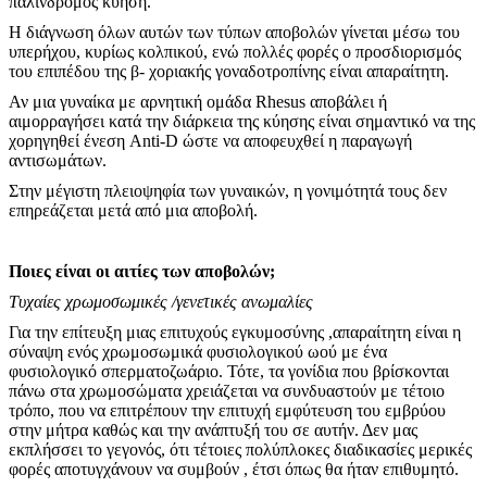
παλίνδρομος κύηση.
Η διάγνωση όλων αυτών των τύπων αποβολών γίνεται μέσω του
υπερήχου, κυρίως κολπικού, ενώ πολλές φορές ο προσδιορισμός
του επιπέδου της β- χοριακής γοναδοτροπίνης είναι απαραίτητη.
Αν μια γυναίκα με αρνητική ομάδα Rhesus αποβάλει ή
αιμορραγήσει κατά την διάρκεια της κύησης είναι σημαντικό να της
χορηγηθεί ένεση Anti-D ώστε να αποφευχθεί η παραγωγή
αντισωμάτων.
Στην μέγιστη πλειοψηφία των γυναικών, η γονιμότητά τους δεν
επηρεάζεται μετά από μια αποβολή.
Ποιες είναι οι αιτίες των αποβολών;
Τυχαίες χρωμοσωμικές /γενετικές ανωμαλίες
Για την επίτευξη μιας επιτυχούς εγκυμοσύνης ,απαραίτητη είναι η
σύναψη ενός χρωμοσωμικά φυσιολογικού ωού με ένα
φυσιολογικό σπερματοζωάριο. Τότε, τα γονίδια που βρίσκονται
πάνω στα χρωμοσώματα χρειάζεται να συνδυαστούν με τέτοιο
τρόπο, που να επιτρέπουν την επιτυχή εμφύτευση του εμβρύου
στην μήτρα καθώς και την ανάπτυξή του σε αυτήν. Δεν μας
εκπλήσσει το γεγονός, ότι τέτοιες πολύπλοκες διαδικασίες μερικές
φορές αποτυγχάνουν να συμβούν , έτσι όπως θα ήταν επιθυμητό.