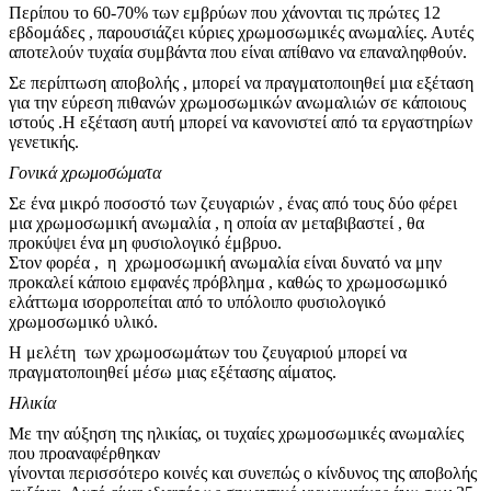
Περίπου το 60-70% των εμβρύων που χάνονται τις πρώτες 12
εβδομάδες , παρουσιάζει κύριες χρωμοσωμικές ανωμαλίες. Αυτές
αποτελούν τυχαία συμβάντα που είναι απίθανο να επαναληφθούν.
Σε περίπτωση αποβολής , μπορεί να πραγματοποιηθεί μια εξέταση
για την εύρεση πιθανών χρωμοσωμικών ανωμαλιών σε κάποιους
ιστούς .Η εξέταση αυτή μπορεί να κανονιστεί από τα εργαστηρίων
γενετικής.
Γονικά χρωμοσώματα
Σε ένα μικρό ποσοστό των ζευγαριών , ένας από τους δύο φέρει
μια χρωμοσωμική ανωμαλία , η οποία αν μεταβιβαστεί , θα
προκύψει ένα μη φυσιολογικό έμβρυο.
Στον φορέα , η χρωμοσωμική ανωμαλία είναι δυνατό να μην
προκαλεί κάποιο εμφανές πρόβλημα , καθώς το χρωμοσωμικό
ελάττωμα ισορροπείται από το υπόλοιπο φυσιολογικό
χρωμοσωμικό υλικό.
Η μελέτη των χρωμοσωμάτων του ζευγαριού μπορεί να
πραγματοποιηθεί μέσω μιας εξέτασης αίματος.
Ηλικία
Με την αύξηση της ηλικίας, οι τυχαίες χρωμοσωμικές ανωμαλίες
που προαναφέρθηκαν
γίνονται περισσότερο κοινές και συνεπώς ο κίνδυνος της αποβολής