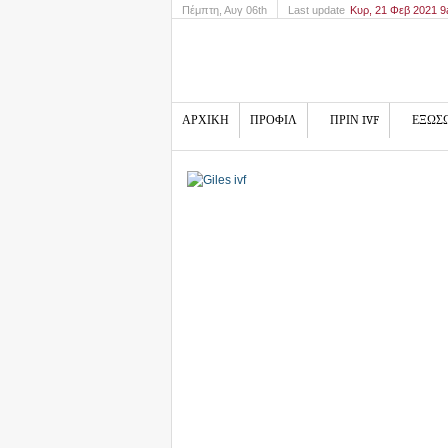
Πέμπτη
, Αυγ 06th
Last update
Κυρ, 21 Φεβ 2021 
ΑΡΧΙΚΗ
ΠΡΟΦΙΛ
ΠΡΙΝ IVF
ΕΞΩΣ