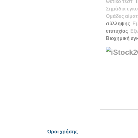
Θετικό τεστ
Σημάδια
εγκ
Ομάδες αίμα
σύλληψης
Ε
επιτυχίας
Εξ
Βιοχημική ε
Όροι χρήσης