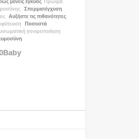
Πως μένεις έγκυος
Πρώιμα
υμοσύνης
Σπερματέγχυση
τος
Αυξήστε τις πιθανότητες
μφύτευση
Ποσοστά
ωσωματική γονιμοποίηση
γκυμοσύνη