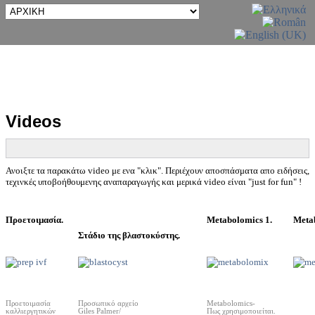
Videos
Ανοιξτε τα παρακάτω video με ενα "κλικ". Περιέχουν αποσπάσματα απο ειδήσεις,
τεχινκές υποβοήθουμενης αναπαραγωγής και μερικά video είναι "just for fun" !
Προετοιμασία.
Metabolomics 1.
Metab
Στάδιο της βλαστοκύστης.
Προετοιμασία
Προσωπικό αρχείο
Metabolomics-
καλλιεργητικών
Giles Palmer/
Πως χρησιμοποιείται.