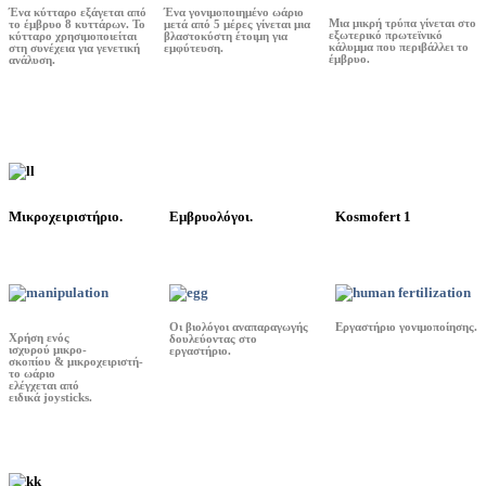
Ένα κύτταρο εξάγεται από
Ένα γονιμοποιημένο ωάριο
Μια μικρή τρύπα γίνεται στο
το έμβρυο 8 κυττάρων. Το
μετά από 5 μέρες γίνεται μια
εξωτερικό πρωτεϊνικό
κύτταρο χρησιμοποιείται
βλαστοκύστη έτοιμη για
κάλυμμα που περιβάλλει το
στη συνέχεια για γενετική
εμφύτευση.
έμβρυο.
ανάλυση.
Μικροχειριστήριο.
Εμβρυολόγοι.
Kosmofert 1
Οι βιολόγοι αναπαραγωγής
Εργαστήριο γονιμοποίησης.
Χρήση ενός
δουλεύοντας στο
ισχυρού μικρο-
εργαστήριο.
σκοπίου & μικροχειριστή-
το ωάριο
ελέγχεται από
ειδικά joysticks.