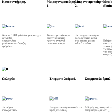
Κρυοσυντήρηση.
Μικρογονιμοποίηση
Μικρογονιμοποίηση
Metab
1.
2.
@mit
Aπο το 1984 χιλιάδες μωρά είχαν
Το σπερματοζωάριο
Το σπερματοζωάριο
γεννηθεί
ακινητοποιείται
τοποθετείται μέσα
παγκοσμίως
πριν να εγχυθεί
στο ωάριο με μια
Ειδήσει
μετά από κατάψυξη
μέσα στο ωάριο
.
ειδική πιπέτα.
για τη
εμβρύων.
τεχνική
τις πολ
την επι
στην ε
Ωοληψία.
Σπερματοζωάρια1.
Σπερματοζωάρια2.
Τα ωάρια
Σπερματοζωάρια-κινούνται
Αύξηση της κινητικότ
συλλέγονται,
μέσα σε ειδικό
σπερματοζωαρίων