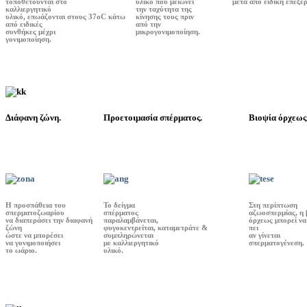
τοποθετούνται στο
υλικό που μειώνει
μετά από ειδική επεξε
καλλιεργητικό
την ταχύτητα της
υλικό, επωάζονται στους 37οC κάτω
κίνησης τους πριν
από ειδικές
από την
συνθήκες μέχρι
μικρογονιμοποίηση.
γονιμοποίηση.
Διάφανη ζώνη.
Προετοιμασία σπέρματος.
Βιοψία όρχεως
Η προσπάθεια του
Το δείγμα
Στη περίπτωση
σπερματοζωαρίου
σπέρματος
αζωοσπερμίας, η 
να διαπεράσει την διαφανή
παραλαμβάνεται,
όρχεως μπορεί να
ζώνη
φυγοκεντρείται, καταμετράτε &
πει
ώστε να μπορέσει
συμπληρώνεται
αν γίνεται
να γονιμοποιήσει
με καλλιεργητικό
σπερματογένεση.
το ωάριο.
υλικό.