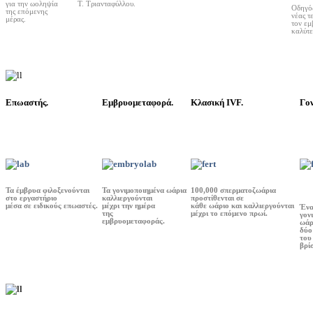
για την ωοληψία
T. Τριανταφύλλου.
Οδηγός
της επόμενης
νέας τ
μέρας.
τον εμ
καλύτε
Επωαστής.
Εμβρυομεταφορά.
Κλασική IVF.
Γον
Τα έμβρυα φιλοξενούνται
Τα γονιμοποιημένα ωάρια
100,000 σπερματοζωάρια
στο εργαστήριο
καλλιεργούνται
προστίθενται σε
μέσα σε ειδικούς επωαστές.
μέχρι την ημέρα
κάθε ωάριο και καλλιεργούνται
Έν
της
μέχρι το επόμενο πρωί.
γον
εμβρυομεταφοράς.
ωάρ
δύο
του
βρί