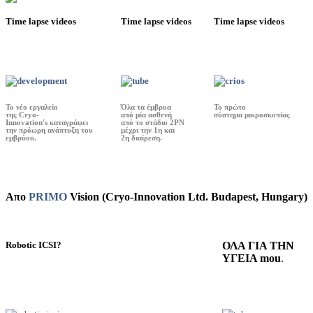
Time lapse videos
Time lapse videos
Time lapse videos
Το νέο εργαλείο
Όλα τα έμβρυα
Το πρώτο
της Cryo-
από μία ασθενή
σύστημα μικροσκοπίας
Innovation's καταγράφει
από το στάδιο 2PN
την πρόωρη ανάπτυξη του
μέχρι την 1η και
εμβρύου.
2η διαίρεση.
Απο
PRIMO
Vision (Cryo-Innovation Ltd. Budapest, Hungary)
Robotic ICSI?
ΟΛΑ ΓΙΑ ΤΗΝ
ΥΓΕΙΑ mou
.