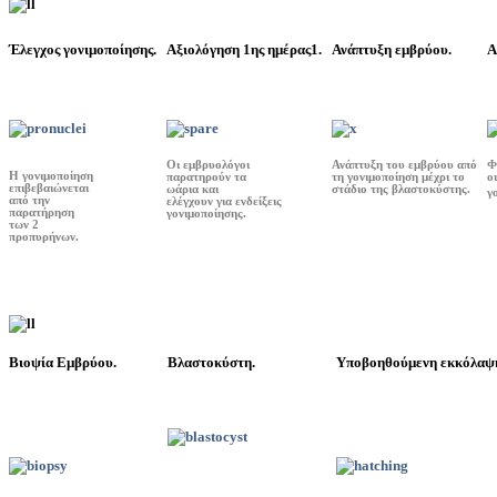
Έλεγχος γονιμοποίησης.
Αξιολόγηση 1ης ημέρας1.
Ανάπτυξη εμβρύου.
Α
Οι εμβρυολόγοι
Ανάπτυξη του εμβρύου από
Φ
Η γονιμοποίηση
παρατηρούν τα
τη γονιμοποίηση μέχρι το
ο
επιβεβαιώνεται
ωάρια και
στάδιο της βλαστοκύστης.
γ
από την
ελέγχουν για ενδείξεις
παρατήρηση
γονιμοποίησης.
των 2
προπυρήνων.
Βιοψία Εμβρύου.
Βλαστοκύστη.
Υποβοηθούμενη εκκόλαψ