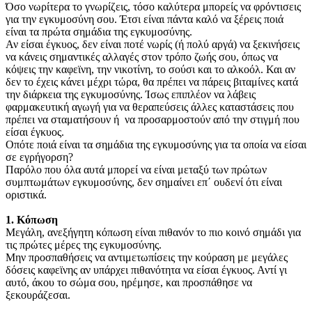
Όσο νωρίτερα το γνωρίζεις, τόσο καλύτερα μπορείς να φρόντισεις
για την εγκυμοσύνη σου. Έτσι είναι πάντα καλό να ξέρεις ποιά
είναι τα πρώτα σημάδια της εγκυμοσύνης.
Αν είσαι έγκυος, δεν είναι ποτέ νωρίς (ή πολύ αργά) να ξεκινήσεις
να κάνεις σημαντικές αλλαγές στον τρόπο ζωής σου, όπως να
κόψεις την καφεϊνη, την νικοτίνη, το σούσι και το αλκοόλ. Και αν
δεν το έχεις κάνει μέχρι τώρα, θα πρέπει να πάρεις βιταμίνες κατά
την διάρκεια της εγκυμοσύνης. Ίσως επιπλέον να λάβεις
φαρμακευτική αγωγή για να θεραπεύσεις άλλες καταστάσεις που
πρέπει να σταματήσουν ή να προσαρμοστούν από την στιγμή που
είσαι έγκυος.
Οπότε ποιά είναι τα σημάδια της εγκυμοσύνης για τα οποία να είσαι
σε εγρήγορση?
Παρόλο που όλα αυτά μπορεί να είναι μεταξύ των πρώτων
συμπτωμάτων εγκυμοσύνης, δεν σημαίνει επ΄ ουδενί ότι είναι
οριστικά.
1. Κόπωση
Μεγάλη, ανεξήγητη κόπωση είναι πιθανόν το πιο κοινό σημάδι για
τις πρώτες μέρες της εγκυμοσύνης.
Μην προσπαθήσεις να αντιμετωπίσεις την κούραση με μεγάλες
δόσεις καφεϊνης αν υπάρχει πιθανότητα να είσαι έγκυος. Αντί γι
αυτό, άκου το σώμα σου, ηρέμησε, και προσπάθησε να
ξεκουράζεσαι.