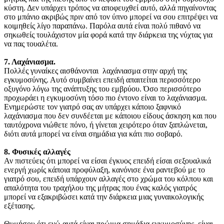
κύστη. Δεν υπάρχει τρόπος να αποφευχθεί αυτό, αλλά πηγαίνοντας
στο μπάνιο ακριβώς πριν από τον ύπνο μπορεί να σου επιτρέψει να
κοιμηθείς λίγο παραπάνω. Παρόλα αυτά είναι πολύ πιθανό να
σηκωθείς τουλάχιστον μία φορά κατά την διάρκεια της νύχτας για
να πας τουαλέτα.
7. Λαχάνιασμα.
Πολλές γυναίκες αισθάνονται λαχάνιασμα στην αρχή της
εγκυμοσύνης. Αυτό συμβαίνει επειδή απαιτείται περισσότερο
οξυγόνο λόγω της ανάπτυξης του εμβρύου. Όσο περισσότερο
προχωράει η εγκυμοσύνη τόσο πιο έντονο είναι το λαχάνιασμα.
Ενημερώστε τον γιατρό σας αν υπάρχει κάποιο ξαφνικό
λαχάνιασμα που δεν συνδέεται με κάποιου είδους άσκηση και που
ταυτόχρονα νιώθετε πόνο, ή γίνεται χειρότερο όταν ξαπλώνεται,
διότι αυτά μπορεί να είναι σημάδια για κάτι πιο σοβαρό.
8. Φυσικές αλλαγές
Αν πιστεύεις ότι μπορεί να είσαι έγκυος επειδή είσαι σεξουαλικά
ενεργή χωρίς κάποια προφύλαξη, κανόνισε ένα ραντεβού με το
γιατρό σου, επειδή υπάρχουν αλλαγές στο χρώμα του κόλπου και
απαλότητα του τραχήλου της μήτρας που ένας καλός γιατρός
μπορεί να εξακριβώσει κατά την διάρκεια μιας γυναικολογικής
εξέτασης.
Θυμήσου ότι ενώ αυτά είναι πρώιμα σημάδια εγκυμοσύνης, είναι