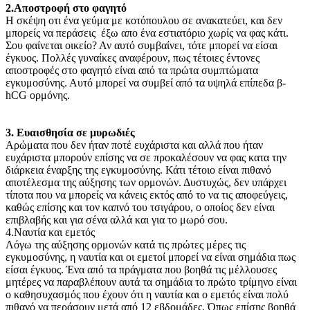
2.Αποστροφή στο φαγητό
Η σκέψη οτι ένα γεύμα με κοτόπουλου σε ανακατεύει, και δεν
μπορείς να περάσεις έξω απο ένα εστιατόριο χωρίς να φας κάτι.
Σου φαίνεται οικείο? Αν αυτό συμβαίνει, τότε μπορεί να είσαι
έγκυος. Πολλές γυναίκες αναφέρουν, πως τέτοιες έντονες
αποστροφές στο φαγητό είναι από τα πρώτα συμπτώματα
εγκυμοσύνης. Αυτό μπορεί να συμβεί από τα υψηλά επίπεδα β-
hCG ορμόνης.
3. Ευαισθησία σε μυρωδιές
Αρώματα που δεν ήταν ποτέ ευχάριστα και αλλά που ήταν
ευχάριστα μπορούν επίσης να σε προκαλέσουν να φας κατα την
διάρκεια έναρξης της εγκυμοσύνης. Κάτι τέτοιο είναι πιθανό
αποτέλεσμα της αύξησης των ορμονών. Δυστυχώς, δεν υπάρχει
τίποτα που να μπορείς να κάνεις εκτός από το να τις αποφεύγεις,
καθώς επίσης και τον καπνό του τσιγάρου, ο οποίος δεν είναι
επιβλαβής και για σένα αλλά και για το μωρό σου.
4.Ναυτία και εμετός
Λόγω της αύξησης ορμονών κατά τις πρώτες μέρες τις
εγκυμοσύνης, η ναυτία και οι εμετοί μπορεί να είναι σημάδια πως
είσαι έγκυος. Ένα από τα πράγματα που βοηθά τις μέλλουσες
μητέρες να παραβλέπουν αυτά τα σημάδια το πρώτο τρίμηνο είναι
ο καθησυχασμός που έχουν ότι η ναυτία και ο εμετός είναι πολύ
πιθανό να περάσουν μετά από 12 εβδομάδες. Όπως επίσης βοηθά