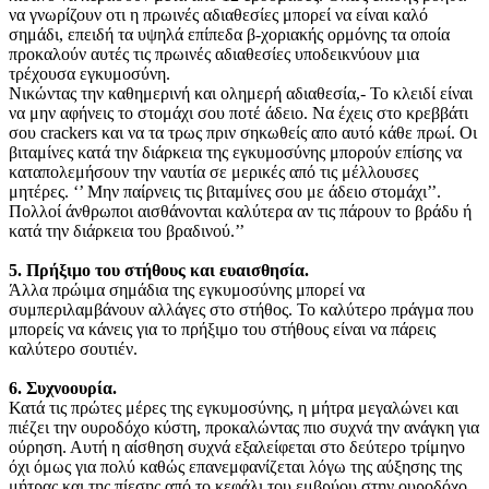
να γνωρίζουν οτι η πρωινές αδιαθεσίες μπορεί να είναι καλό
σημάδι, επειδή τα υψηλά επίπεδα β-χοριακής ορμόνης τα οποία
προκαλούν αυτές τις πρωινές αδιαθεσίες υποδεικνύουν μια
τρέχουσα εγκυμοσύνη.
Νικώντας την καθημερινή και ολημερή αδιαθεσία,- Το κλειδί είναι
να μην αφήνεις το στομάχι σου ποτέ άδειο. Να έχεις στο κρεββάτι
σου crackers και να τα τρως πριν σηκωθείς απο αυτό κάθε πρωί. Οι
βιταμίνες κατά την διάρκεια της εγκυμοσύνης μπορούν επίσης να
καταπολεμήσουν την ναυτία σε μερικές από τις μέλλουσες
μητέρες. ‘’ Μην παίρνεις τις βιταμίνες σου με άδειο στομάχι’’.
Πολλοί άνθρωποι αισθάνονται καλύτερα αν τις πάρουν το βράδυ ή
κατά την διάρκεια του βραδινού.’’
5. Πρήξιμο του στήθους και ευαισθησία.
Άλλα πρώιμα σημάδια της εγκυμοσύνης μπορεί να
συμπεριλαμβάνουν αλλάγες στο στήθος. Το καλύτερο πράγμα που
μπορείς να κάνεις για το πρήξιμο του στήθους είναι να πάρεις
καλύτερο σουτιέν.
6. Συχνοουρία.
Κατά τις πρώτες μέρες της εγκυμοσύνης, η μήτρα μεγαλώνει και
πιέζει την ουροδόχο κύστη, προκαλώντας πιο συχνά την ανάγκη για
ούρηση. Αυτή η αίσθηση συχνά εξαλείφεται στο δεύτερο τρίμηνο
όχι όμως για πολύ καθώς επανεμφανίζεται λόγω της αύξησης της
μήτρας και της πίεσης από το κεφάλι του εμβρύου στην ουροδόχο