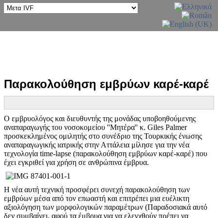
Παρακολούθηση εμβρύων καρέ-καρέ
Ο εμβρυολόγος και διευθυντής της μονάδας υποβοηθούμενης
αναπαραγωγής του νοσοκομείου ''Μητέρα'' κ. Giles Palmer
προσκεκλημένος ομιλητής στο συνέδριο της Τουρκικής ένωσης
αναπαραγωγικής ιατρικής στην Αττάλεια μίλησε για την νέα
τεχνολογία time-lapse (παρακολούθηση εμβρύων καρέ-καρέ) που
έχει εγκριθεί για χρήση σε ανθρώπινα έμβρυα.
Η νέα αυτή τεχνική προσφέρει συνεχή παρακολούθηση των
εμβρύων μέσα από τον επωαστή και επιτρέπει μια ευέλικτη
αξιολόγηση των μορφολογικών παραμέτρων (Παραδοσιακά αυτό
δεν συμβαίνει, αφού τα έμβρυα για να ελεγχθούν πρέπει να