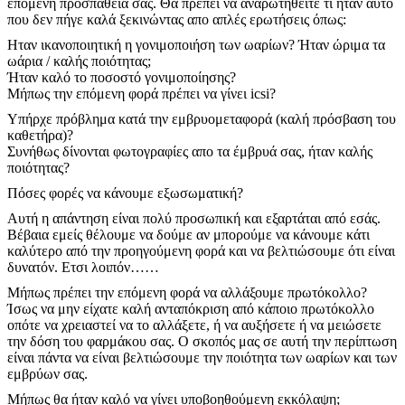
επόμενη προσπάθειά σας. Θα πρέπει να αναρωτηθείτε τι ήταν αυτό
που δεν πήγε καλά ξεκινώντας απο απλές ερωτήσεις όπως:
Ηταν ικανοποιητική η γονιμοποιήση των ωαρίων? Ήταν ώριμα τα
ωάρια / καλής ποιότητας;
Ήταν καλό το ποσοστό γονιμοποίησης?
Μήπως την επόμενη φορά πρέπει να γίνει icsi?
Υπήρχε πρόβλημα κατά την εμβρυομεταφορά (καλή πρόσβαση του
καθετήρα)?
Συνήθως δίνονται φωτογραφίες απο τα έμβρυά σας, ήταν καλής
ποιότητας?
Πόσες φορές να κάνουμε εξωσωματική?
Αυτή η απάντηση είναι πολύ προσωπική και εξαρτάται από εσάς.
Βέβαια εμείς θέλουμε να δούμε αν μπορούμε να κάνουμε κάτι
καλύτερο από την προηγούμενη φορά και να βελτιώσουμε ότι είναι
δυνατόν. Ετσι λοιπόν……
Μήπως πρέπει την επόμενη φορά να αλλάξουμε πρωτόκολλο?
Ίσως να μην είχατε καλή ανταπόκριση από κάποιο πρωτόκολλο
οπότε να χρειαστεί να το αλλάξετε, ή να αυξήσετε ή να μειώσετε
την δόση του φαρμάκου σας. Ο σκοπός μας σε αυτή την περίπτωση
είναι πάντα να είναι βελτιώσουμε την ποιότητα των ωαρίων και των
εμβρύων σας.
Μήπως θα ήταν καλό να γίνει υποβοηθούμενη εκκόλαψη;