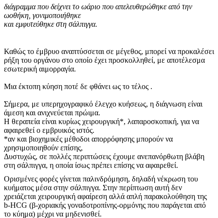
διάγραμμα που δείχνει το ωάριο που απελευθερώθηκε από την
ωοθήκη, γονιμοποιήθηκε
και εμφυτεύθηκε στη σάλπιγγα.
Καθώς το έμβρυο αναπτύσσεται σε μέγεθος, μπορεί να προκαλέσει
ρήξη του οργάνου στο οποίο έχει προσκολληθεί, με αποτέλεσμα
εσωτερική αιμορραγία.
Μια έκτοπη κύηση ποτέ δε φθάνει ως το τέλος .
Σήμερα, με υπερηχογραφικό έλεγχο κυήσεως, η διάγνωση είναι
άμεση και ανιχνεύεται πρώιμα.
Η θεραπεία είναι κυρίως χειρουργική*, λαπαροσκοπική, για να
αφαιρεθεί ο εμβρυικός ιστός.
*αν και βιοχημικές μέθοδοι απορρόφησης μπορούν να
χρησιμοποιηθούν επίσης,
Δυστυχώς, σε πολλές περιπτώσεις έχουμε ανεπανόρθωτη βλάβη
στη σάλπιγγα, η οποία ίσως πρέπει επίσης να αφαιρεθεί.
Ορισμένες φορές γίνεται παλινδρόμηση, δηλαδή νέκρωση του
κυήματος μέσα στην σάλπιγγα. Στην περίπτωση αυτή δεν
χρειάζεται χειρουργική αφαίρεση αλλά απλή παρακολούθηση της
b-HCG (β-χοριακής γοναδοτροπίνης-ορμόνης που παράγεται από
το κύημα) μέχρι να μηδενισθεί.