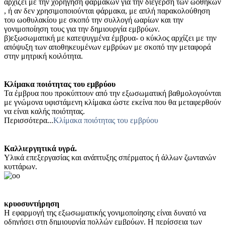
αρχίζει με την χορήγηση φαρμάκων για την διέγερση των ωοθηκών
, ή αν δεν χρησιμοποιούνται φάρμακα, με απλή παρακολούθηση
του ωοθυλακίου με σκοπό την συλλογή ωαρίων και την
γονιμοποίηση τους για την δημιουργία εμβρύων.
β)εξωσωματική με κατεψυγμένα έμβρυα- ο κύκλος αρχίζει με την
απόψυξη των αποθηκευμένων εμβρύων με σκοπό την μεταφορά
στην μητρική κοιλότητα.
Κλίμακα ποιότητας του εμβρύου
Τα έμβρυα που προκύπτουν από την εξωσωματική βαθμολογούνται
με γνώμονα υφιστάμενη κλίμακα ώστε εκείνα που θα μεταφερθούν
να είναι καλής ποιότητας.
Περισσότερα...
Κλίμακα ποιότητας του εμβρύου
Καλλιεργητικά υγρά.
Υλικά επεξεργασίας και ανάπτυξης σπέρματος ή άλλων ζωντανών
κυττάρων.
κρυοσυντήρηση
Η εφαρμογή της εξωσωματικής γονιμοποίησης είναι δυνατό να
οδηγήσει στη δημιουργία πολλών εμβρύων. Η περίσσεια των