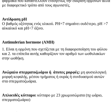
φάρμακα που καταστέλλουν ενδογενώς την έκκριση ορμονών αλλά
με διαφορετικό τρόπο από τους αγωνιστές.
Αντίδραση pH
Ο βαθμός οξύτητας ενός υλικού. PH=7 σημαίνει ουδέτερο, pH >7
αλκαλικό και pH<7 όξινο.
Antimulerian hormone (AMH)
1. Είναι η ορμόνη που σχετίζεται με τη διαφοροποίηση του φύλου
και 2. τα επίπεδα αυτής καθορίζουν τον αριθμό των ωοθυλακίων
στην ωοθήκη.
Ανώμαλο σπερματοζωάριο ή άτυπες μορφές:
μη φυσιολογική
μορφή κεφαλής, μέσου τμήματος ή ουράς ή συνδυασμού αυτών
στα σπερματοζωάρια.
Απλοειδές κύτταρο:
κύτταρο με 23 χρωμοσώματα (πχ ωάριο,
σπερματοζωάριο)