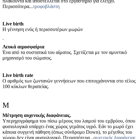
πλακούντα και αποστέλλεται στο εργαστήριο για έλεγχο.
Περισσότερα...
τροφοβλάστη
Live birth
H γέννηση ενός ή περισσοτέρων μωρών
.
Λευκά
αιμοσφαίρια
Ένα από τα συστατικά του αίματος. Σχετίζεται με τον αμυντικό
μηχανισμό του σώματος.
Live birth rate
Ο αριθμός των ζωντανών γεννήσεων που επιτυγχάνονται στο τέλος
100 κύκλων θεραπείας.
Μ
Μέτρηση αυχενικής διαφάνειας.
Υπερηχογράφημα του πίσω μέρους του λαιμού του εμβρύου, όπου
φυσιολογικά υπάρχει ένας χώρος γεμάτος υγρό. Εάν το μωρό έχει
κάποια συγγενή πάθηση (όπως σύνδρομο Down), το μέγεθος του
χώρου δεν είναι φυσιολογικό. Περισσότερα...
αυχενικής διαφάνειας