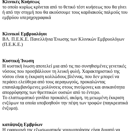
Κλινικές Κυήσεως
το οποίο κυρίως κρίνεται από το θετικό τέστ κυήσεως που θα γίνει
ή από την στιγμή που θα ακούσουμε τους καρδιακούς παλμούς του
εμβρύου υπερηχογραφικά
Κλινικοί Εμβρυολόγοι
ΒΛ. Π.Ε.Κ.Ε. Πανελλήνια Ένωσης των Κλινικών Εμβρυολόγων
(Π.Ε.Κ.Ε.)
Κυστική Ίνωση
Η κυστική ίνωση αποτελεί μια από τις πιο συνηθισμένες γενετικές
νόσους που προσβάλλουν τη λευκή φυλή. Χαρακτηριστικό της
νόσου είναι η έκκριση κολλώδους βλέννας, που δεν μπορεί να
περάσει ελεύθερα από τους αεραγωγούς, προκαλώντας
επαναλαμβανόμενες μολύνσεις στους πνεύμονες και ανικανότητα
απορρόφησης των θρεπτικών ουσιών από το έντερο.
Το ελαττωματικό γονίδιο προκαλεί, ακόμη, τη μειωμένη έκκριση
ενζύμων τα οποία υποβοηθούν την πέψη των τροφών (παγκρεατικά
ένζυμα).
κατάψυξη Εμβρύων
Η εφαρμογή της εξωσωματικής γονιμοποίησης είναι δυνατό να