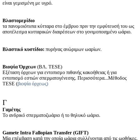
είναι γεμισμένη με υγρό.
Βλαστομερίδιο
τα πανομοιότυπα κύτταρα στο έμβρυο πριν την εμφύτευσή του ως
αποτέλεσμα κυτταρικών διαιρέσεων στο γονιμοποιημένο ωάριο.
Βλαστικό κυστίδιο:
πυρήνας ανώριμων ωαρίων.
Βιοψία Όρχεων
(ΒΛ. ΤΕSE)
Εξέταση όρχεων για εντοπισμο πιθανής κακοήθειας ή για
εντοπισμό εστιών σπερματογένεσης. Περισσότερα...Μέθοδος
TESE (
βιοψία όρχεως)
Γ
Γαμέτης
Το ανδρικό σπερματοζωάριο ή το θηλυκό ωάριο.
Gamete Intra Fallopian Transfer (GIFT)
Μία επέμβαση κατά την οποία ωάρια συλλέγονται από τις ωοθήκες,