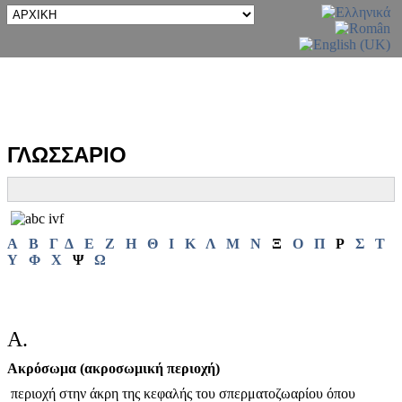
ΓΛΩΣΣΑΡΙΟ
Α
Β
Γ
Δ
Ε
Ζ
Η
Θ
Ι
Κ
Λ
Μ
Ν
Ξ
Ο
Π
Ρ
Σ
Τ
Υ
Φ
Χ
Ψ
Ω
Α.
Ακρόσωμα (ακροσωμική περιοχή)
περιοχή στην άκρη της κεφαλής του σπερματοζωαρίου όπου