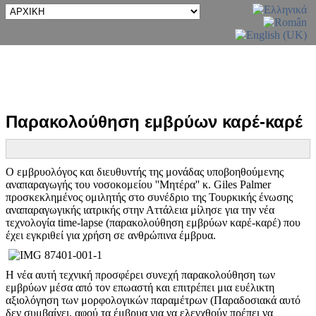
Παρακολούθηση εμβρύων καρέ-καρέ
Ο εμβρυολόγος και διευθυντής της μονάδας υποβοηθούμενης
αναπαραγωγής του νοσοκομείου ''Μητέρα'' κ. Giles Palmer
προσκεκλημένος ομιλητής στο συνέδριο της Τουρκικής ένωσης
αναπαραγωγικής ιατρικής στην Αττάλεια μίλησε για την νέα
τεχνολογία time-lapse (παρακολούθηση εμβρύων καρέ-καρέ) που
έχει εγκριθεί για χρήση σε ανθρώπινα έμβρυα.
Η νέα αυτή τεχνική προσφέρει συνεχή παρακολούθηση των
εμβρύων μέσα από τον επωαστή και επιτρέπει μια ευέλικτη
αξιολόγηση των μορφολογικών παραμέτρων (Παραδοσιακά αυτό
δεν συμβαίνει, αφού τα έμβρυα για να ελεγχθούν πρέπει να