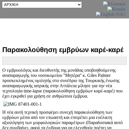
Παρακολούθηση εμβρύων καρέ-καρέ
Ο εμβρυολόγος και διευθυντής της μονάδας υποβοηθούμενης
αναπαραγωγής του νοσοκομείου ''Μητέρα'' κ. Giles Palmer
προσκεκλημένος ομιλητής στο συνέδριο της Τουρκικής ένωσης
αναπαραγωγικής ιατρικής στην Αττάλεια μίλησε για την νέα
τεχνολογία time-lapse (παρακολούθηση εμβρύων καρέ-καρέ) που
έχει εγκριθεί για χρήση σε ανθρώπινα έμβρυα.
Η νέα αυτή τεχνική προσφέρει συνεχή παρακολούθηση των
εμβρύων μέσα από τον επωαστή και επιτρέπει μια ευέλικτη
αξιολόγηση των μορφολογικών παραμέτρων (Παραδοσιακά αυτό
δεν συμβαίνει, αφού τα έμβρυα για να ελεγχθούν πρέπει να