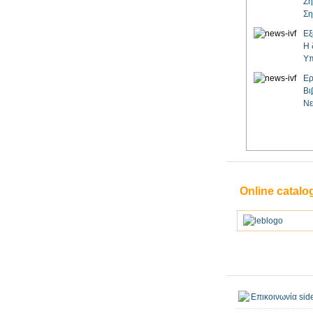
Ζη
Ση
Εξ
Η 
Υπ
Ερ
Βι
Νε
Online catalo