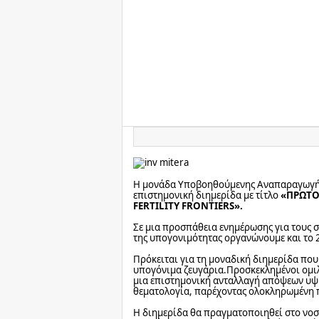
Η μονάδα Υποβοηθούμενης Αναπαραγωγής
επιστημονική διημερίδα με τίτλο
«ΠΡΩΤΟ
FERTILITY
FRONTIERS
».
Σε μια προσπάθεια ενημέρωσης για τους 
της υπογονιμότητας οργανώνουμε και το 
Πρόκειται για τη μοναδική διημερίδα πο
υπογόνιμα ζευγάρια.Προσκεκλημένοι ομιλ
μια επιστημονική ανταλλαγή απόψεων υψη
θεματολογία, παρέχοντας ολοκληρωμένη π
Η διημερίδα θα πραγματοποιηθεί στο νοσ