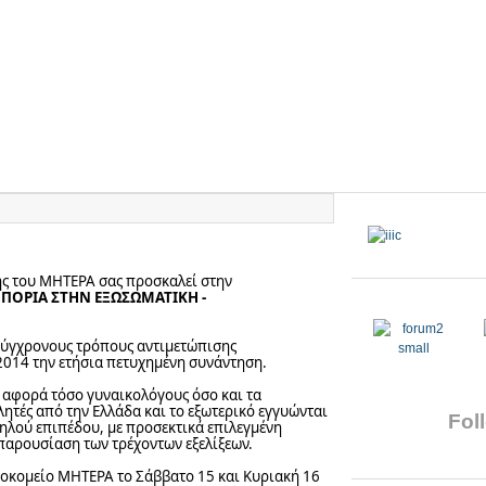
 του ΜΗΤΕΡΑ σας προσκαλεί στην
ΠΟΡΙΑ ΣΤΗΝ ΕΞΩΣΩΜΑΤΙΚΗ -
σύγχρονους τρόπους αντιμετώπισης
2014 την ετήσια πετυχημένη συνάντηση.
υ αφορά τόσο γυναικολόγους όσο και τα
ητές από την Ελλάδα και το εξωτερικό εγγυώνται
Foll
λού επιπέδου, με προσεκτικά επιλεγμένη
αρουσίαση των τρέχοντων εξελίξεων.
οκομείο ΜΗΤΕΡΑ το Σάββατο 15 και Κυριακή 16