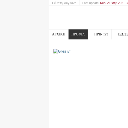
Πέμπτη
, Αυγ 06th
Last update
Κυρ, 21 Φεβ 2021 
ΑΡΧΙΚΗ
ΠΡΟΦΙΛ
ΠΡΙΝ IVF
ΕΞΩΣ