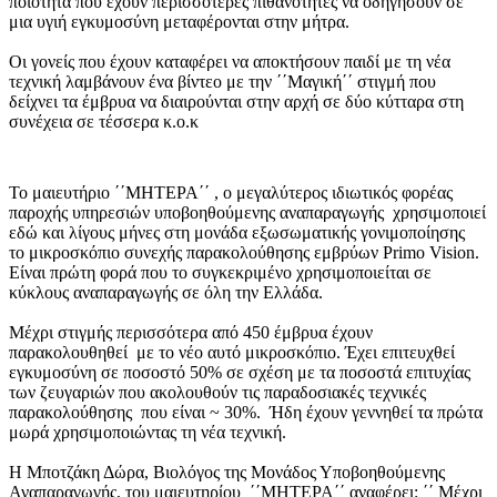
ποιότητα που έχουν περισσότερες πιθανότητες να οδηγήσουν σε
μια υγιή εγκυμοσύνη μεταφέρονται στην μήτρα.
Οι γονείς που έχουν καταφέρει να αποκτήσουν παιδί με τη νέα
τεχνική λαμβάνουν ένα βίντεο με την ΄΄Μαγική΄΄ στιγμή που
δείχνει τα έμβρυα να διαιρούνται στην αρχή σε δύο κύτταρα στη
συνέχεια σε τέσσερα κ.ο.κ
Το μαιευτήριο ΄΄ΜΗΤΕΡΑ΄΄ , ο μεγαλύτερος ιδιωτικός φορέας
παροχής υπηρεσιών υποβοηθούμενης αναπαραγωγής χρησιμοποιεί
εδώ και λίγους μήνες στη μονάδα εξωσωματικής γονιμοποίησης
το μικροσκόπιο συνεχής παρακολούθησης εμβρύων Primo Vision.
Είναι πρώτη φορά που το συγκεκριμένο χρησιμοποιείται σε
κύκλους αναπαραγωγής σε όλη την Ελλάδα.
Μέχρι στιγμής περισσότερα από 450 έμβρυα έχουν
παρακολουθηθεί με το νέο αυτό μικροσκόπιο. Έχει επιτευχθεί
εγκυμοσύνη σε ποσοστό 50% σε σχέση με τα ποσοστά επιτυχίας
των ζευγαριών που ακολουθούν τις παραδοσιακές τεχνικές
παρακολούθησης που είναι ~ 30%. Ήδη έχουν γεννηθεί τα πρώτα
μωρά χρησιμοποιώντας τη νέα τεχνική.
Η Μποτζάκη Δώρα, Βιολόγος της Μονάδος Υποβοηθούμενης
Αναπαραγωγής, του μαιευτηρίου ΄΄ΜΗΤΕΡΑ΄΄ αναφέρει: ΄΄ Μέχρι