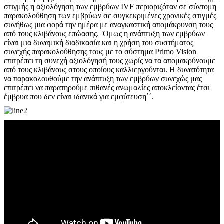
στιγμής η αξιολόγηση των εμβρύων IVF περιοριζόταν σε σύντομη
παρακολούθηση των εμβρύων σε συγκεκριμένες χρονικές στιγμές
συνήθως μια φορά την ημέρα με αναγκαστική απομάκρυνση τους
από τους κλιβάνους επώασης. Όμως η ανάπτυξη των εμβρύων
είναι μια δυναμική διαδικασία και η χρήση του συστήματος
συνεχής παρακολούθησης τους με το σύστημα Primo Vision
επιτρέπει τη συνεχή αξιολόγησή τους χωρίς να τα απομακρύνουμε
από τους κλιβάνους στους οποίους καλλιεργούνται. Η δυνατότητα
να παρακολουθούμε την ανάπτυξη των εμβρύων συνεχώς μας
επιτρέπει να παρατηρούμε πιθανές ανωμαλίες αποκλείοντας έτσι
έμβρυα που δεν είναι ιδανικά για εμφύτευση΄΄.