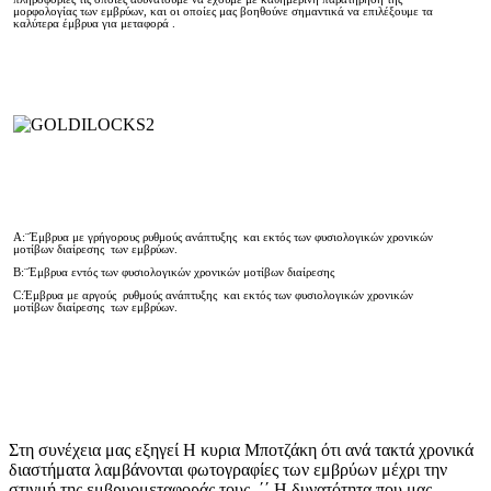
μορφολογίας των εμβρύων, και οι οποίες μας βοηθούνε σημαντικά να επιλέξουμε τα
καλύτερα έμβρυα για μεταφορά .
A:¨Έμβρυα με γρήγορους ρυθμούς ανάπτυξης και εκτός των φυσιολογικών χρονικών
μοτίβων διαίρεσης των εμβρύων.
B:¨Έμβρυα εντός των φυσιολογικών χρονικών μοτίβων διαίρεσης
C:Έμβρυα με αργούς ρυθμούς ανάπτυξης και εκτός των φυσιολογικών χρονικών
μοτίβων διαίρεσης των εμβρύων.
Στη συνέχεια μας εξηγεί Η κυρια Μποτζάκη ότι ανά τακτά χρονικά
διαστήματα λαμβάνονται φωτογραφίες των εμβρύων μέχρι την
στιγμή της εμβρυομεταφοράς τους. ΄΄ Η δυνατότητα που μας