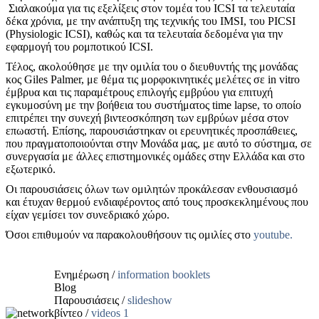
Σιαλακούμα για τις εξελίξεις στον τομέα του ICSI τα τελευταία
δέκα χρόνια, με την ανάπτυξη της τεχνικής του IMSI, του PICSI
(Physiologic ICSI), καθώς και τα τελευταία δεδομένα για την
εφαρμογή του ρομποτικού ICSI.
Τέλος, ακολούθησε με την ομιλία του ο διευθυντής της μονάδας
κος Giles Palmer, με θέμα τις μορφοκινητικές μελέτες σε in vitro
έμβρυα και τις παραμέτρους επιλογής εμβρύου για επιτυχή
εγκυμοσύνη με την βοήθεια του συστήματος time lapse, το οποίο
επιτρέπει την συνεχή βιντεοσκόπηση των εμβρύων μέσα στον
επωαστή. Επίσης, παρουσιάστηκαν οι ερευνητικές προσπάθειες,
που πραγματοποιούνται στην Μονάδα μας, με αυτό το σύστημα, σε
συνεργασία με άλλες επιστημονικές ομάδες στην Ελλάδα και στο
εξωτερικό.
Οι παρουσιάσεις όλων των ομιλητών προκάλεσαν ενθουσιασμό
και έτυχαν θερμού ενδιαφέροντος από τους προσκεκλημένους που
είχαν γεμίσει τον συνεδριακό χώρο.
Όσοι επιθυμούν να παρακολουθήσουν τις ομιλίες στο
youtube.
Ενημέρωση /
information booklets
Bl
og
Παρουσιάσεις /
slideshow
βίντεο
/
videos 1