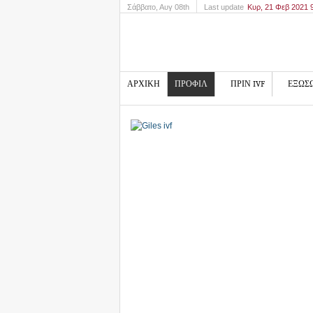
Σάββατο
, Αυγ 08th
Last update
Κυρ, 21 Φεβ 2021
ΑΡΧΙΚΗ
ΠΡΟΦΙΛ
ΠΡΙΝ IVF
ΕΞΩΣ