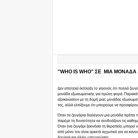
"WHO IS WHO" ΣΕ ΜΙΑ ΜΟΝΑΔΑ
Δεν αποτελεί έκπληξη το γεγονός ότι πολλά ζευγ
μονάδα εξωσωματικής για πρώτη φορά. Παρακάτ
εξοικειώσουν με τη δομή μιας μονάδας εξωσωματ
της, αλλά ελπίζουμε ότι μπορούμε να προσφέρουμ
Όταν τα ζευγάρια διαλέγουν μια μονάδα πρέπει
παρέχει τη δυνατότητα να συνδυάζουν τις καθημ
Όταν ένα ζευγάρι ξεκινήσει τη θεραπεία, μπορεί 
από μόνο του είναι αρκετά αγχωτικό για να κανον
δουλειά και άλλες υποχρεώσεις.