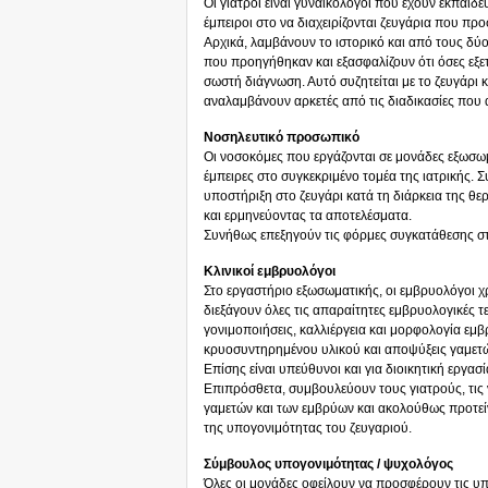
Οι γιατροί είναι γυναικολόγοι που έχουν εκπαιδευ
έμπειροι στο να διαχειρίζονται ζευγάρια που π
Αρχικά, λαμβάνουν το ιστορικό και από τους δύ
που προηγήθηκαν και εξασφαλίζουν ότι όσες εξετ
σωστή διάγνωση. Αυτό συζητείται με το ζευγάρι κ
αναλαμβάνουν αρκετές από τις διαδικασίες που α
Νοσηλευτικό προσωπικό
Οι νοσοκόμες που εργάζονται σε μονάδες εξωσωμα
έμπειρες στο συγκεκριμένο τομέα της ιατρικής.
υποστήριξη στο ζευγάρι κατά τη διάρκεια της θερ
και ερμηνεύοντας τα αποτελέσματα.
Συνήθως επεξηγούν τις φόρμες συγκατάθεσης σ
Κλινικοί εμβρυολόγοι
Στο εργαστήριο εξωσωματικής, οι εμβρυολόγοι χ
διεξάγουν όλες τις απαραίτητες εμβρυολογικές τ
γονιμοποιήσεις, καλλιέργεια και μορφολογία εμ
κρυοσυντηρημένου υλικού και αποψύξεις γαμετών
Επίσης είναι υπεύθυνοι και για διοικητική εργα
Επιπρόσθετα, συμβουλεύουν τους γιατρούς, τις ν
γαμετών και των εμβρύων και ακολούθως προτείνο
της υπογονιμότητας του ζευγαριού.
Σύμβουλος υπογονιμότητας / ψυχολόγος
Όλες οι μονάδες οφείλουν να προσφέρουν τις υ