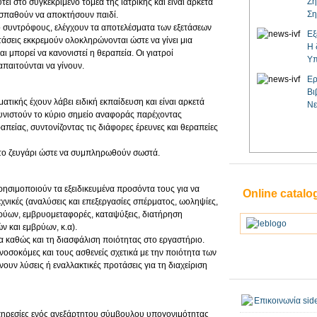
Ζη
τεί στο συγκεκριμένο τομέα της ιατρικής και είναι αρκετά
Ση
ροσπαθούν να αποκτήσουν παιδί.
ο συντρόφους, ελέγχουν τα αποτελέσματα των εξετάσεων
Εξ
άσεις εκκρεμούν ολοκληρώνονται ώστε να γίνει μια
Η 
αι μπορεί να κανονιστεί η θεραπεία. Οι γιατροί
Υπ
παιτούνται να γίνουν.
Ερ
Βι
τικής έχουν λάβει ειδική εκπαίδευση και είναι αρκετά
Νε
 Συνιστούν το κύριο σημείο αναφοράς παρέχοντας
απείας, συντονίζοντας τις διάφορες έρευνες και θεραπείες
το ζευγάρι ώστε να συμπληρωθούν σωστά.
ρησιμοποιούν τα εξειδικευμένα προσόντα τους για να
Online catalo
εχνικές (αναλύσεις και επεξεργασίες σπέρματος, ωοληψίες,
βρύων, εμβρυομεταφορές, καταψύξεις, διατήρηση
 και εμβρύων, κ.α).
σία καθώς και τη διασφάλιση ποιότητας στο εργαστήριο.
οσοκόμες και τους ασθενείς σχετικά με την ποιότητα των
υν λύσεις ή εναλλακτικές προτάσεις για τη διαχείριση
πηρεσίες ενός ανεξάρτητου σύμβουλου υπογονιμότητας