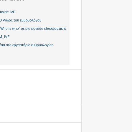
Inside IVF
Ο Ρόλος του εμβρυολόγου
"Who is who" σε μια μονάδα εξωσωματικής
M_IVF
έσα στο εργαστήριο εμβρυολογίας