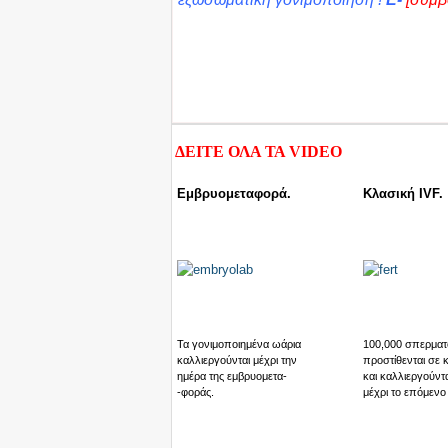
ΔΕΙΤΕ ΟΛΑ ΤΑ
VIDEO
Εμβρυομεταφορά.
Κλασική IVF.
Τα γονιμοποιημένα ωάρια
100,000 σπερματ
καλλιεργούνται μέχρι την
προστίθενται σε 
ημέρα της εμβρυομετα-
και καλλιεργούντα
-φοράς.
μέχρι το επόμενο