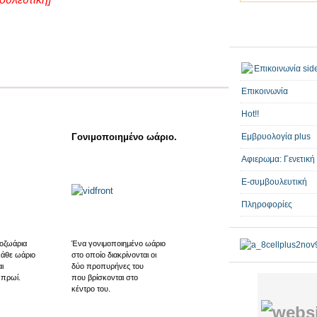
Επικοινωνία
Hot!!
Γονιμοποιημένο ωάριο.
Εμβρυολογία plus
Αφιερωμα: Γενετική
E-συμβουλευτική
Πληροφορίες
οζωάρια
Ένα γονιμοποιημένο ωάριο
κάθε ωάριο
στο οποίο διακρίνονται οι
ι
δύο προπυρήνες του
 πρωί.
που βρίσκονται στο
κέντρο του.