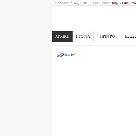
Παρασκευή
, Αυγ 07th
Last update
Κυρ, 21 Φεβ 20
ΑΡΧΙΚΗ
ΠΡΟΦΙΛ
ΠΡΙΝ IVF
ΕΞΩΣ