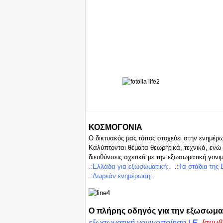
I
SIGHT
ΚΟΣΜΟΓΟΝΙΑ
Ο δικτυακός μας τόπος στοχεύει στην ενημέρ
Καλύπτονται θέματα θεωρητικά, τεχνικά, ενώ 
διευθύνσεις σχετικά με την εξωσωματική γονι
.:Ελλά
δα για ε
ξωσωμ
ατική:.
.:
Τα στάδια της
.
:
Δωρεά
ν
ενημέρωση:.
Ο πλήρης οδηγός για την εξωσωμα
εξωσωματική γονιμοποίηση !
E-
[συμβ