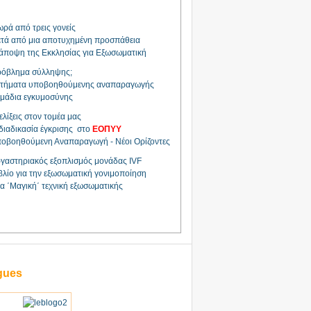
ρά από τρεις γονείς
τά από μια αποτυχημένη προσπάθεια
άποψη της Εκκλησίας για Εξωσωματική
όβλημα σύλληψης;
τήματα υποβοηθούμενης αναπαραγωγής
μάδια εγκυμοσύνης
ελίξεις στον τομέα μας
διαδικασία έγκρισης στο
ΕΟΠΥΥ
οβοηθούμενη Αναπαραγωγή - Νέοι Ορίζοντες
γαστηριακός εξοπλισμός μονάδας IVF
βλίο για την εξωσωματική γονιμοποίηση
α ΄Μαγική΄ τεχνική εξωσωματικής
gues