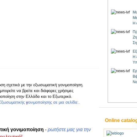
Μω
Με
Η 
Πρ
Ζη
Ση
Εξ
Η 
Υπ
Ερ
Βι
Νε
ωση σχετικά με την εξωσωματική γονιμοποίηση.
μπορείτε να βρείτε και διάφορες χρήσιμες
μοποίηση στην Ελλάδα και το Εξωτερικό.
Εξωσωματικής
γ
ονιμοποίησης
σε μια σελίδα:.
Online catalo
τική γονιμοποίηση
-
ρωτήστε μας για την
ουλευτική]