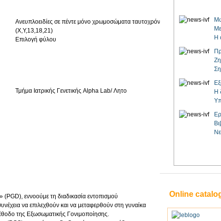
Μω
Ανευπλοειδίες σε πέντε μόνο χρωμοσώματα ταυτοχρόνως
Με
(Χ,Υ,13,18,21)
Η 
Επιλογή φύλου
Πρ
Ζη
Ση
Εξ
Τμήμα Ιατρικής Γενετικής Alpha Lab/ Λητο
Η 
Υπ
Ερ
Βι
Νε
Online catalo
» (PGD), εννοούμε τη διαδικασία εντοπισμού
συνέχεια να επιλεχθούν και να μεταφερθούν στη γυναίκα
μέθοδο της Εξωσωματικής Γονιμοποίησης.