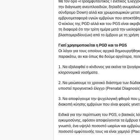
Με τον όρο «Προεμφυτευτικός Γενετικός Έλεγχος
την διάγνωση ανευπλοειδιών, δηλαδή ανωμαλιών
σύνδρομο Down) αλλά και χρωμοσωμικών μετατοπί
εμβρυομεταφορά υγιών εμβρύων που αποκτήθηκ
Ο κύκλος της PGD αλλά και του PGS είναι ακριβ
τη διαφορά ότι την τρίτη ημέρα μετά την ωοληψ
βλαστομεριδίου(ων) από το έμβρυο με τη χρήση 
Γιατί χρησιμοποιείται η PGD και το PGS
Οι λόγοι για τους οποίους αρχικά δημιουργήθηκ
παρακάτω, αν και όπως θα δούμε αργότερα, πολλ
1. Να εξαλειφθεί ο κίνδυνος για εκείνα τα ζευγ
κληρονομικά νοσήματα.
2. Να μειώσουμε το χρονικό διάστημα των δώδεκ
υποστεί προγενετικό έλεγχο (Prenatal Diagnosis)
3. Να αποφύγουμε την ψυχολογική φθορά που μ
διακοπή κύησης εμβρύων που είναι φορείς γενε
Ειδικά για την περίπτωση του PGS, ο βασικός λ
εγκυμοσύνης, εφόσον αποφεύγονται τα έμβρυα 
γνωστό, ένα υψηλό ποσοστό ωαρίων και εμβρύων
ποσοστό εμφύτευσής τους να είναι χαμηλό (Placot