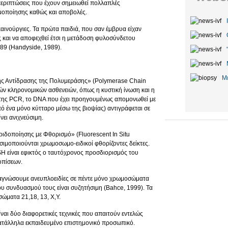
 περιπτώσεις που έχουν σημειωθεί πολλαπλές
μοποίησης καθώς και αποβολές.
 καινούργιες. Τα πρώτα παιδιά, που σαν έμβρυα είχαν
ς και να αποφεχθεί έτσι η μετάδοση φυλοσύνδετου
89 (Handyside, 1989).
Μ
τής Αντίδρασης της Πολυμεράσης» (Polymerase Chain
ών κληρονομικών ασθενειών, όπως η κυστική ίνωση και η
κή της PCR, το DNA που έχει προηγουμένως απομονωθεί με
 ένα μόνο κύτταρο μέσω της βιοψίας) αντιγράφεται σε
ει ανιχνεύσιμη.
βριδοποίησης με Φθορισμό» (Fluorescent In Situ
σιμοποιούνται χρωμοσωμο-ειδικοί φθορίζοντες δείκτες.
SH είναι εφικτός ο ταυτόχρονος προσδιορισμός του
οπίσεων.
ιαγνώσουμε ανευπλοειδίες σε πέντε μόνο χρωμοσώματα
ου συνδυασμού τους είναι συζητήσιμη (Bahce, 1999). Τα
ώματα 21,18, 13, X,Y.
ίναι δύο διαφορετικές τεχνικές που απαιτούν εντελώς
κατάλληλα εκπαιδευμένο επιστημονικό προσωπικό.