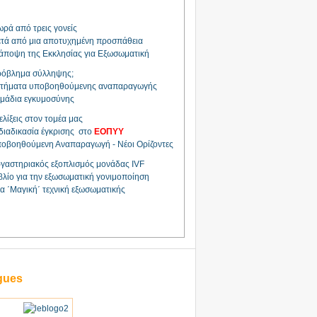
ρά από τρεις γονείς
τά από μια αποτυχημένη προσπάθεια
άποψη της Εκκλησίας για Εξωσωματική
όβλημα σύλληψης;
τήματα υποβοηθούμενης αναπαραγωγής
μάδια εγκυμοσύνης
ελίξεις στον τομέα μας
διαδικασία έγκρισης στο
ΕΟΠΥΥ
οβοηθούμενη Αναπαραγωγή - Νέοι Ορίζοντες
γαστηριακός εξοπλισμός μονάδας IVF
βλίο για την εξωσωματική γονιμοποίηση
α ΄Μαγική΄ τεχνική εξωσωματικής
gues