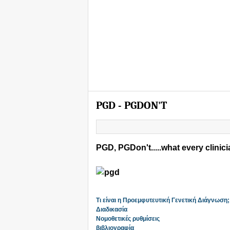
PGD - PGDON'T
PGD, PGDon't.....what every clini
Τι είναι η Προεμφυτευτική Γενετική Διάγνωση;
Διαδικασία
Νομοθετικές ρυθμίσεις
βιβλιογραφία