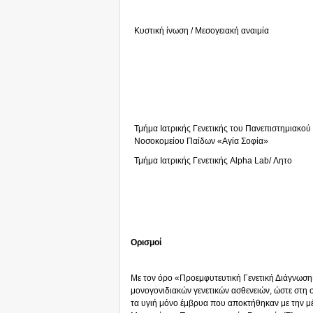
Κυστική ίνωση / Μεσογειακή αναιμία
Τμήμα Ιατρικής Γενετικής του Πανεπιστημιακού
Νοσοκομείου Παίδων «Αγία Σοφία»
Τμήμα Ιατρικής Γενετικής Alpha Lab/ Λητο
Ορισμοί
Με τον όρο «Προεμφυτευτική Γενετική Διάγνωση
μονογονιδιακών γενετικών ασθενειών, ώστε στη 
τα υγιή μόνο έμβρυα που αποκτήθηκαν με την 