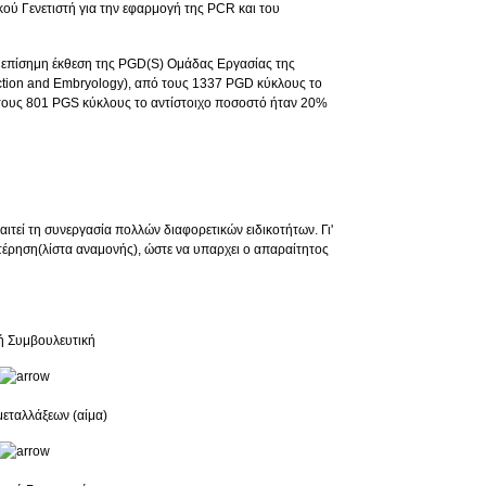
ακού Γενετιστή για την εφαρμογή της PCR και του
η επίσημη έκθεση της PGD(S) Ομάδας Εργασίας της
ion and Embryology), από τους 1337 PGD κύκλους το
τους 801 PGS κύκλους το αντίστοιχο ποσοστό ήταν 20%
παιτεί τη συνεργασία πολλών διαφορετικών ειδικοτήτων. Γι'
τέρηση(λίστα αναμονής), ώστε να υπαρχει ο απαραίτητος
κή Συμβουλευτική
μεταλλάξεων (αίμα)