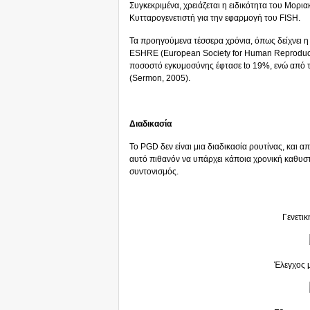
Συγκεκριμένα, χρειάζεται η ειδικότητα του Μορι
Κυτταρογενετιστή για την εφαρμογή του FISH.
Τα προηγούμενα τέσσερα χρόνια, όπως δείχνει 
ESHRE (Εuropean Society for Human Reproduct
ποσοστό εγκυμοσύνης έφτασε to 19%, ενώ από 
(Sermon, 2005).
Διαδικασία
To PGD δεν είναι μια διαδικασία ρουτίνας, και α
αυτό πιθανόν να υπάρχει κάποια χρονική καθυσ
συντονισμός.
Γενετι
Έλεγχος 