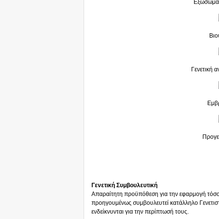
Εξωσωματ
Βιο
Γενετική 
Εμβ
Προγε
Γενετική Συμβουλευτική
Απαραίτητη προϋπόθεση για την εφαρμογή τόσο τ
προηγουμένως συμβουλευτεί κατάλληλο Γενετιστή 
ενδείκνυνται για την περίπτωσή τους.