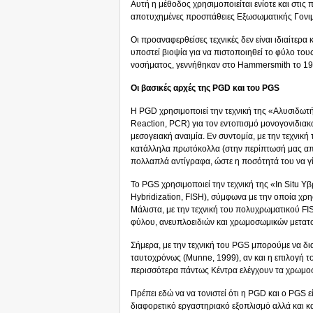
Αυτή η μέθοδος χρησιμοποιείται ενίοτε και στις
αποτυχημένες προσπάθειες Εξωσωματικής Γονι
Οι προαναφερθείσες τεχνικές δεν είναι ιδιαίτερα
υποστεί βιοψία για να πιστοποιηθεί το φύλο του
νοσήματος, γεννήθηκαν στο Hammersmith το 19
Οι βασικές αρχές της PGD και του PGS
Η PGD χρησιμοποιεί την τεχνική της «Αλυσιδω
Reaction, PCR) για τον εντοπισμό μονογονιδιακ
μεσογειακή αναιμία. Εν συντομία, με την τεχνι
κατάλληλα πρωτόκολλα (στην περίπτωσή μας από
πολλαπλά αντίγραφα, ώστε η ποσότητά του να γίν
Το PGS χρησιμοποιεί την τεχνική της «In Situ Υ
Hybridization, FISH), σύμφωνα με την οποία χρη
Μάλιστα, με την τεχνική του πολυχρωματικού FI
φύλου, ανευπλοειδιών και χρωμοσωμικών μετατ
Σήμερα, με την τεχνική του PGS μπορούμε να δ
ταυτοχρόνως (Munne, 1999), αν και η επιλογή τ
περισσότερα πάντως Κέντρα ελέγχουν τα χρωμοσ
Πρέπει εδώ να να τονιστεί ότι η PGD και o PGS ε
διαφορετικό εργαστηριακό εξοπλισμό αλλά και 