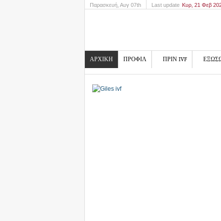
Παρασκευή
, Αυγ 07th
Last update
Κυρ, 21 Φεβ 20
ΑΡΧΙΚΗ
ΠΡΟΦΙΛ
ΠΡΙΝ IVF
ΕΞΩΣ