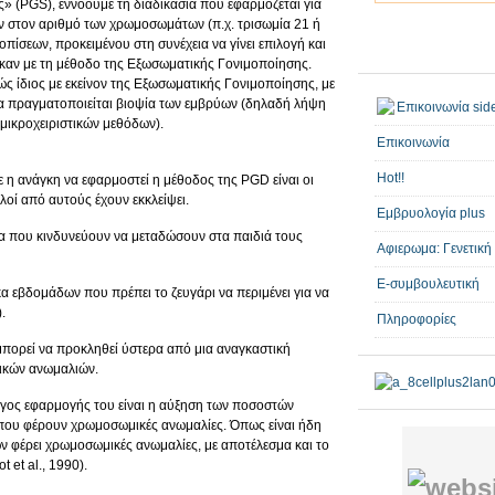
» (PGS), εννοούμε τη διαδικασία που εφαρμόζεται για
 στον αριθμό των χρωμοσωμάτων (π.χ. τρισωμία 21 ή
σεων, προκειμένου στη συνέχεια να γίνει επιλογή και
αν με τη μέθοδο της Εξωσωματικής Γονιμοποίησης.
ώς ίδιος με εκείνον της Εξωσωματικής Γονιμοποίησης, με
ία πραγματοποιείται βιοψία των εμβρύων (δηλαδή λήψη
μικροχειριστικών μεθόδων).
Επικοινωνία
Hot!!
ε η ανάγκη να εφαρμοστεί η μέθοδος της PGD είναι οι
οί από αυτούς έχουν εκκλείψει.
Εμβρυολογία plus
άρια που κινδυνεύουν να μεταδώσουν στα παιδιά τους
Αφιερωμα: Γενετική
E-συμβουλευτική
α εβδομάδων που πρέπει το ζευγάρι να περιμένει για να
.
Πληροφορίες
πορεί να προκληθεί ύστερα από μια αναγκαστική
τικών ανωμαλιών.
όγος εφαρμογής του είναι η αύξηση των ποσοστών
που φέρουν χρωμοσωμικές ανωμαλίες. Όπως είναι ήδη
 φέρει χρωμοσωμικές ανωμαλίες, με αποτέλεσμα και το
 et al., 1990).