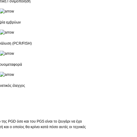
ική Γονιμοποίηση
ψία εμβρύων
ανάλυση (PCR/FISH)
ρυομεταφορά
νετικός έλεγχος
ης PGD όσο και του PGS είναι το ζευγάρι να έχει
και ο οποίος θα κρίνει κατά πόσο αυτές οι τεχνικές