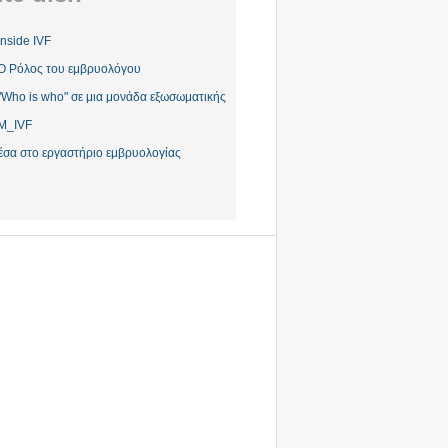
Inside IVF
Ο Ρόλος του εμβρυολόγου
"Who is who" σε μια μονάδα εξωσωματικής
M_IVF
έσα στο εργαστήριο εμβρυολογίας