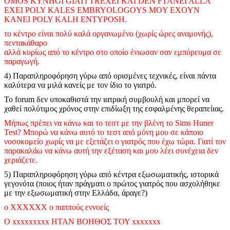
OMOS KYNHGI GIATI TREXEI KAI DEN FTANEI ALLA
EXEI POLY KALES EMBRYOLOGOYS MOY EXOYN
KANEI POLY KALH ENTYPOSH.
το κέντρο είναι πολύ καλά οργανωμένο (χωρίς ώρες αναμονής),
πεντακάθαρο
αλλά κυρίως από το κέντρο στο οποίο ένιωσαν σαν εμπόρευμα σε
παραγωγή.
4) Παραπληροφόρηση γύρω από ορισμένες τεχνικές, είναι πάντα
καλύτερα να μιλά κανείς με τον ίδιο το γιατρό.
Το forum δεν υποκαθιστά την ιατρική συμβουλή και μπορεί να
χαθεί πολύτιμος χρόνος στην επιδίωξη της εσφαλμένης θεραπείιας.
Μήπως πρέπει να κάνω και το τεστ με την βλένη το Sims Huner
Test? Μπορώ να κάνω αυτό το τεστ από μόνη μου σε κάποιο
νοσοκομείο χωρίς να με εξετάζει ο γιατρός που έχω τώρα. Γιατί τον
παρακαλάω να κάνω αυτή την εξέταση και μου λέει συνέχεια δεν
χεριάζετε.
5) Παραπληροφόρηση γύρω από κέντρα εξωσωματικής, ιστορικά
γεγονότα (ποιος ήταν πράγματι ο πρώτος γιατρός που ασχολήθηκε
με την εξωσωματική στην Ελλάδα, άραγε?)
ο XXXXXX ο παππούς εννοείς
Ο xxxxxxxxx ΗΤΑΝ ΒΟΗΘΟΣ ΤΟΥ xxxxxxx