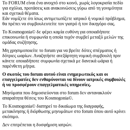
Το FORUM είναι ένα ανοιχτό στο κοινό, χωρίς λογοκρισία πεδίο
για σχόλια, προτάσεις και ανακοινώσεις γύρω από τη γονιμότητα
και σχετικά θέματα.
Εάν νομίζετε ότι ίσως αντιμετωπίζετε ιατρικό ή νομικό πρόβλημα,
θα πρέπει να συμβουλευτείτε τον γιατρό ή τον δικηγόρο σας.
Το Kosmogonia© δε φέρει καμία ευθύνη για οποιαδήποτε
επικοινωνία ή συμφωνία η οποία τυχόν συμβεί μεταξύ μελών της
ομάδας συζήτησης.
Μη χρησιμοποιείτε το forum για να βρείτε δότες σπέρματος ή
δότριες ωαρίων. Αναζητήστε ανεξάρτητη νομική συμβουλή πριν
κάνετε οποιαδήποτε συμφωνία σχετικά με δανεικά ωάρια ή
παρένθετη μήτρα.
Ο σκοπός του forum αυτού είναι ενημερωτικός και οι
επαγγελματίες δεν ενθαρύνονται να δίνουν ιατρικές συμβουλές
ή να προσφέρουν επαγγελματικές υπηρεσίες.
Μηνύματα που δημοσιεύονται στο forum δεν αντανακλούν
απαραίτητα θέσεις του Kosmogonia©.
To Kosmogonia© διατηρεί το δικαίωμα της διαγραφής,
μετακίνησης ή διόρθωσης μηνυμάτων στο forum όπου αυτό κρίνει
σκόπιμο.
Δεν επιτρέπεται η δυσφήμιση ιατρών.