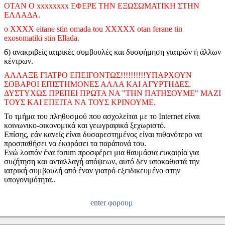
ΟΤΑΝ Ο xxxxxxxx ΕΦΕΡΕ ΤΗΝ ΕΞΩΣΩΜΑΤΙΚΗ ΣΤΗΝ
ΕΛΛΑΔΑ.
o XXXX eitane stin omada tou XXXXX otan ferane tin
exosomatiki stin Ellada.
6) ανακριβείς ιατρικές συμβουλές και δυσφήμηση γιατρών ή άλλων
κέντρων.
ΑΛΛΑΞΕ ΓΙΑΤΡΟ ΕΠΕΙΓΟΝΤΩΣ!!!!!!!!!!ΥΠΑΡΧΟΥΝ
ΣΟΒΑΡΟΙ ΕΠΙΣΤΗΜΟΝΕΣ ΑΛΛΑ ΚΑΙ ΑΓΥΡΤΗΔΕΣ.
ΔΥΣΤΥΧΩΣ ΠΡΕΠΕΙ ΠΡΩΤΑ ΝΑ "ΤΗΝ ΠΑΤΗΣΟΥΜΕ" ΜΑΖΙ
ΤΟΥΣ ΚΑΙ ΕΠΕΙΤΑ ΝΑ ΤΟΥΣ ΚΡΙΝΟΥΜΕ.
Το τμήμα του πληθυσμού που ασχολείται με το Internet είναι
κοινωνικο-οικονομικά και γεωγραφικά ξεχωριστό.
Επίσης, εάν κανείς είναι δυσαρεστημένος είναι πιθανότερο να
προσπαθήσει να έκφράσει τα παράπονά του.
Ενώ λοιπόν ένα forum προσφέρει μια θαυμάσια ευκαιρία για
συζήτηση και ανταλλαγή απόψεων, αυτό δεν υποκαθιστά την
ιατρική συμβουλή από έναν γιατρό εξειδικευμένο στην
υπογονιμότητα..
enter φορουμ