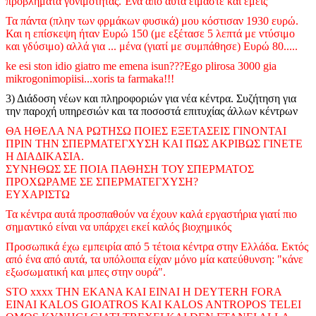
προβλήματα γονιμότητας. Ένα από αυτά είμαστε και εμείς
Τα πάντα (πλην των φρμάκων φυσικά) μου κόστισαν 1930 ευρώ.
Και η επίσκεψη ήταν Ευρώ 150 (με εξέτασε 5 λεπτά με ντύσιμο
και γδύσιμο) αλλά για ... μένα (γιατί με συμπάθησε) Ευρώ 80.....
ke esi ston idio giatro me emena isun???Ego plirosa 3000 gia
mikrogonimopiisi...xoris ta farmaka!!!
3) Διάδοση νέων και πληροφοριών για νέα κέντρα. Συζήτηση για
την παροχή υπηρεσιών και τα ποσοστά επιτυχίας άλλων κέντρων
ΘΑ ΗΘΕΛΑ ΝΑ ΡΩΤΗΣΩ ΠΟΙΕΣ ΕΞΕΤΑΣΕΙΣ ΓΙΝΟΝΤΑΙ
ΠΡΙΝ ΤΗΝ ΣΠΕΡΜΑΤΕΓΧΥΣΗ ΚΑΙ ΠΩΣ ΑΚΡΙΒΩΣ ΓΙΝΕΤΕ
Η ΔΙΑΔΙΚΑΣΙΑ.
ΣΥΝΗΘΩΣ ΣΕ ΠΟΙΑ ΠΑΘΗΣΗ ΤΟΥ ΣΠΕΡΜΑΤΟΣ
ΠΡΟΧΩΡΑΜΕ ΣΕ ΣΠΕΡΜΑΤΕΓΧΥΣΗ?
ΕΥΧΑΡΙΣΤΩ
Τα κέντρα αυτά
προσπαθούν να έχουν καλά εργαστήρια γιατί πιο
σημαντικό είναι να υπάρχει εκεί καλός βιοχημικός
Προσωπικά έχω εμπειρία από 5 τέτοια κέντρα στην Ελλάδα. Εκτός
από ένα από αυτά, τα υπόλοιπα είχαν μόνο μία κατεύθυνση: "κάνε
εξωσωματική και μπες στην ουρά".
STO xxxx THN EKANA KAI EINAI H DEYTERH FORA
EINAI KALOS GIOATROS KAI KALOS ANTROPOS TELEI