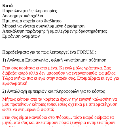
Κατά
Παραπλανητικές πληροφορίες
Δυσφημηστικά σχόλια
Ημιμόνιμα αρχεία στο διαδίκτυο
Μπορεί να γίνεται συκγαλυμμένη διαφήμηση
Αποκάλυψη παράνομης ή αμφιλεγόμενης δραστηριότητας
Εμφάνιση ονομάτων
Παραδείγματα για το πως λειτουργεί ένα FORUM :
1) Ανώνυμη Επικοινωνία , φιλική «ανεπίσημη» σύζητηση
Γεια σας κορίτσια κι από μένα. Κι εγώ μόλις γράφτηκα. Σας
διάβαζα καιρό αλλά δεν μπορούσα να ενεργοποιηθώ ως μέλος.
Τώρα ανήκω πια κι εγώ στην παρέα σας. Ετοιμάζομαι κι εγώ για
εξωσωματική
2) Ανταλλαγή εμπειριών και πληροφοριών για το κόστος
Μήπως κάποια απο τα κορίτσια έχουν την ευγενή καλωσύνη να
μου προτείνουν κάποιες τοποθεσίες σχετικά με σπερματέγχυση
ώστε να ενημερωθώ σωστά;
Γεια σας είμαι καινούρια στο Φόρουμ. τόσο καιρό διάβαζα τα
μηνύματά σας και σκεφτόμουν πόσα ζευγάρια αντιμετωπίζουν