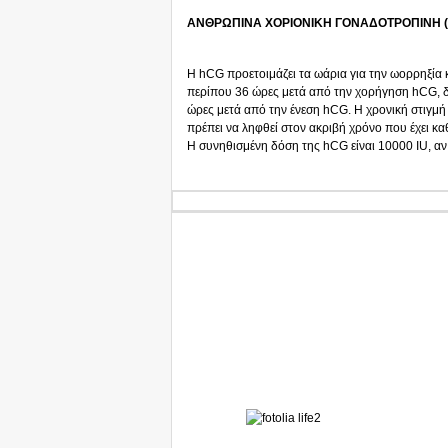
ΑΝΘΡΩΠΙΝΑ ΧΟΡΙΟΝΙΚΗ ΓΟΝΑΔΟΤΡΟΠΙΝΗ (hCG).
H hCG προετοιμάζει τα ωάρια για την ωορρηξία 
περίπου 36 ώρες μετά από την χορήγηση hCG, δ
ώρες μετά από την ένεση hCG. Η χρονική στιγμή τ
πρέπει να ληφθεί στον ακριβή χρόνο που έχει κα
Η συνηθισμένη δόση της hCG είναι 10000 IU, αν 
I
SIGHT