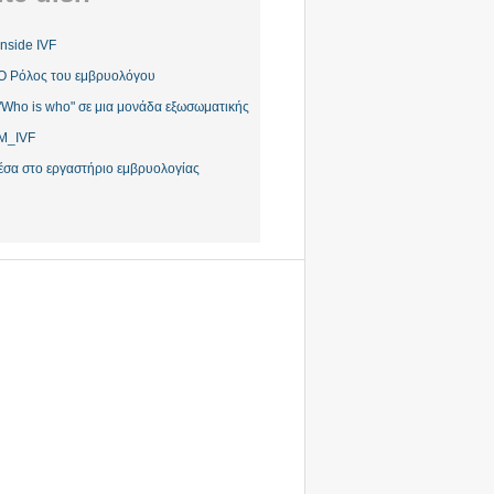
Inside IVF
Ο Ρόλος του εμβρυολόγου
"Who is who" σε μια μονάδα εξωσωματικής
M_IVF
έσα στο εργαστήριο εμβρυολογίας