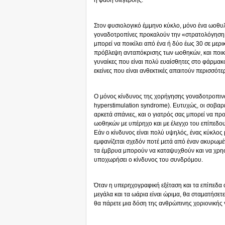
η φάση διέγερσης.
Στον φυσιολογικό έμμηνο κύκλο, μόνο ένα ωοθυλ
γοναδοτροπίνες προκαλούν την «στρατολόγηση
μπορεί να ποικίλει από ένα ή δύο έως 30 σε μερ
πρόβλεψη ανταπόκρισης των ωοθηκών, και ποικί
γυναίκες που είναι πολύ ευαίσθητες στο φάρμακ
εκείνες που είναι ανθεκτικές απαιτούν περισσότε
Ο μόνος κίνδυνος της χορήγησης γοναδοτροπιν
hyperstimulation syndrome). Ευτυχώς, οι σοβαρ
αρκετά σπάνιες, και ο γιατρός σας μπορεί να πρ
ωοθηκών με υπέρηχο και με έλεγχο του επίπεδο
Εάν ο κίνδυνος είναι πολύ υψηλός, ένας κύκλος
εμφανίζεται σχεδόν ποτέ μετά από έναν ακυρωμ
τα έμβρυα μπορούν να καταψυχθούν και να χρησ
υποχωρήσει ο κίνδυνος του συνδρόμου.
Όταν η υπερηχογραφική εξέταση και τα επίπεδα ο
μεγάλα και τα ωάρια είναι ώριμα, θα σταματή
θα πάρετε μια δόση της ανθρώπινης χοριονικής γο