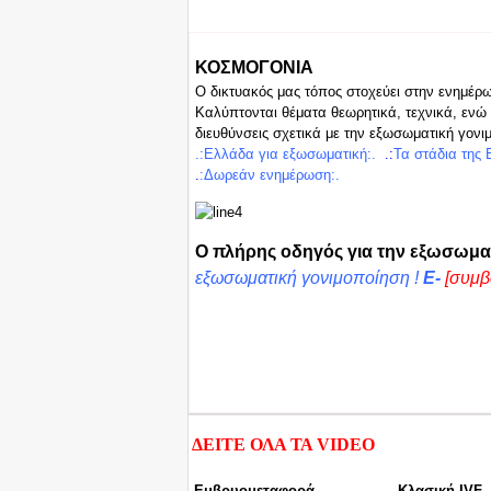
ΚΟΣΜΟΓΟΝΙΑ
Ο δικτυακός μας τόπος στοχεύει στην ενημέρ
Καλύπτονται θέματα θεωρητικά, τεχνικά, ενώ 
διευθύνσεις σχετικά με την εξωσωματική γονι
.:Ελλά
δα για ε
ξωσωμ
ατική:.
.:
Τα στάδια της
.
:
Δωρεά
ν
ενημέρωση:.
Ο πλήρης οδηγός για την εξωσωμα
εξωσωματική γονιμοποίηση !
E-
[συμβ
ΔΕΙΤΕ ΟΛΑ ΤΑ
VIDEO
Εμβρυομεταφορά.
Κλασική IVF.