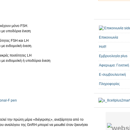
ριέχουν μόνο FSH.
ι με υποδόρια ένεση
Επικοινωνία
σότητες FSH και LH
 με ενδομυϊκή ένεση.
Hot!!
 μικρές ποσότητες LH
Εμβρυολογία plus
ι με ενδομυϊκή ή υποδόρια ένεση
Αφιερωμα: Γενετική
E-συμβουλευτική
Πληροφορίες
Gonal-F pen
λεί την πρώτη μέρα «διέγερσης», ανεξάρτητα από το
ου αναλόγου της GnRH μπορεί να μειωθεί όταν ξεκινήσει