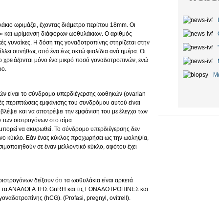
άκιο ωριμάζει, έχοντας διάμετρο περίπου 18mm. Οι
» και ωρίμανση διάφορων ωοθυλάκιων. Ο αριθμός
ικές γυναίκες. Η δόση της γοναδοτροπίνης στηρίζεται στην
λλει συνήθως από ένα έως οκτώ φιαλίδια ανά ημέρα. Οι
ο χρειάζονται μόνο ένα μικρό ποσό γοναδοτροπινών, ενώ
ρο.
Μ
ών είναι το σύνδρομο υπερδιέγερσης ωοθηκών (ovarian
ές περιπτώσεις εμφάνισης του συνδρόμου αυτού είναι
οβλέψει και να αποτρέψει την εμφάνιση του με έλεγχο των
υ των οιστρογόνων στο αίμα
 μπορεί να ακυρωθεί. Το σύνδρομο υπερδιέγερσης δεν
ένο κύκλο. Εάν ένας κύκλος προχωρήσει ως την ωοληψία,
ιμοποιηθούν σε έναν μελλοντικό κύκλο, αφότου έχει
ιστρογόνων δείξουν ότι τα ωοθυλάκια είναι αρκετά
σετε τα ΑΝΑΛΟΓΑ ΤΗΣ GnRH και τις ΓΟΝΑΔΟΤΡΟΠΙΝΕΣ και
ναδοτροπίνης (hCG). (Profasi, pregnyl, ovitrell).