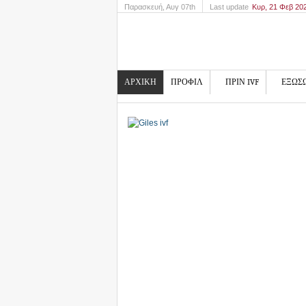
Παρασκευή
, Αυγ 07th
Last update
Κυρ, 21 Φεβ 20
ΑΡΧΙΚΗ
ΠΡΟΦΙΛ
ΠΡΙΝ IVF
ΕΞΩΣ