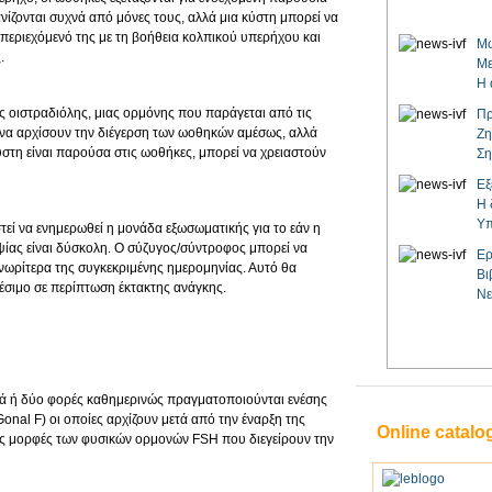
νίζονται συχνά από μόνες τους, αλλά μια κύστη μπορεί να
περιεχόμενό της με τη βοήθεια κολπικού υπερήχου και
Μω
.
Με
Η 
ης οιστραδιόλης, μιας ορμόνης που παράγεται από τις
Πρ
ς να αρχίσουν την διέγερση των ωοθηκών αμέσως, αλλά
Ζη
ύστη είναι παρούσα στις ωοθήκες, μπορεί να χρειαστούν
Ση
Εξ
Η 
Υπ
στεί να ενημερωθεί η μονάδα εξωσωματικής για το εάν η
ίας είναι δύσκολη. Ο σύζυγος/σύντροφος μπορεί να
Ερ
 νωρίτερα της συγκεκριμένης ημερομηνίας. Αυτό θα
Βι
αθέσιμο σε περίπτωση έκτακτης ανάγκης.
Νε
νά ή δύο φορές καθημερινώς πραγματοποιούνται ενέσης
l F) οι οποίες αρχίζουν μετά από την έναρξη της
Online catalo
ες μορφές των φυσικών ορμονών FSH που διεγείρουν την