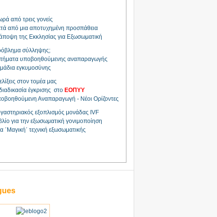
ρά από τρεις γονείς
τά από μια αποτυχημένη προσπάθεια
άποψη της Εκκλησίας για Εξωσωματική
όβλημα σύλληψης;
τήματα υποβοηθούμενης αναπαραγωγής
μάδια εγκυμοσύνης
ελίξεις στον τομέα μας
διαδικασία έγκρισης στο
ΕΟΠΥΥ
οβοηθούμενη Αναπαραγωγή - Νέοι Ορίζοντες
γαστηριακός εξοπλισμός μονάδας IVF
βλίο για την εξωσωματική γονιμοποίηση
α ΄Μαγική΄ τεχνική εξωσωματικής
gues