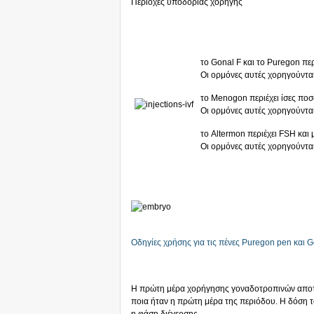
Περιοχές υποδόριας χορήγης
το Gonal F και το Puregon πε
Οι ορμόνες αυτές χορηγούντα
το Menogon περιέχει ίσες πο
Οι ορμόνες αυτές χορηγούνται
το Altermon περιέχει FSH και
Οι ορμόνες αυτές χορηγούντα
Οδηγίες χρήσης για τις πένες Puregon pen και 
Η πρώτη μέρα χορήγησης γοναδοτροπινών αποτε
ποια ήταν η πρώτη μέρα της περιόδου. Η δόση τ