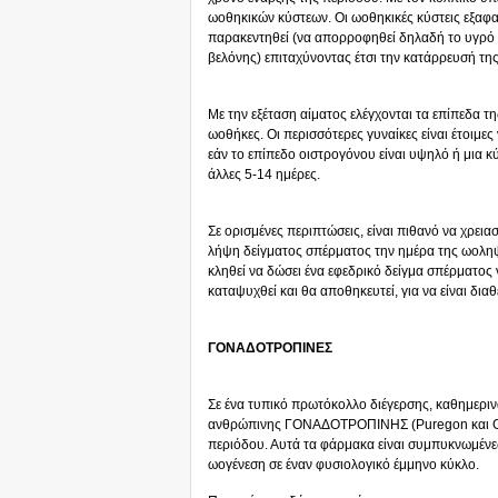
ωοθηκικών κύστεων. Οι ωοθηκικές κύστεις εξαφα
παρακεντηθεί (να απορροφηθεί δηλαδή το υγρό 
βελόνης) επιταχύνοντας έτσι την κατάρρευσή της
Με την εξέταση αίματος ελέγχονται τα επίπεδα τ
ωοθήκες. Οι περισσότερες γυναίκες είναι έτοιμε
εάν το επίπεδο οιστρογόνου είναι υψηλό ή μια κ
άλλες 5-14 ημέρες.
Σε ορισμένες περιπτώσεις, είναι πιθανό να χρεια
λήψη δείγματος σπέρματος την ημέρα της ωοληψ
κληθεί να δώσει ένα εφεδρικό δείγμα σπέρματος
καταψυχθεί και θα αποθηκευτεί, για να είναι δι
ΓΟΝΑΔΟΤΡΟΠΙΝΕΣ
Σε ένα τυπικό πρωτόκολλο διέγερσης, καθημερι
ανθρώπινης ΓΟΝΑΔΟΤΡΟΠΙΝΗΣ (Puregon και Gona
περιόδου. Αυτά τα φάρμακα είναι συμπυκνωμέν
ωογένεση σε έναν φυσιολογικό έμμηνο κύκλο.