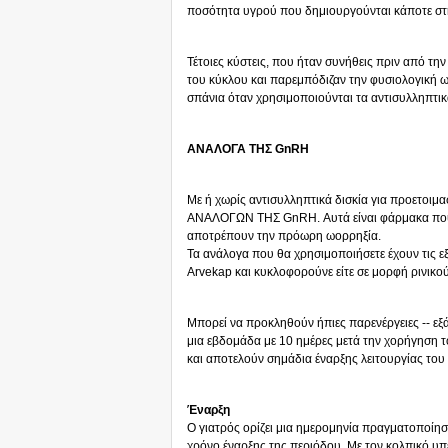
ποσότητα υγρού που δημιουργούνται κάποτε σ
Τέτοιες κύστεις, που ήταν συνήθεις πριν από τ
του κύκλου και παρεμπόδιζαν την φυσιολογική ωο
σπάνια όταν χρησιμοποιούνται τα αντισυλληπτικ
ΑΝΑΛΟΓΑ ΤΗΣ GnRH
Με ή χωρίς αντισυλληπτικά δισκία για προετοιμα
ΑΝΑΛΟΓΩΝ ΤΗΣ GnRH. Αυτά είναι φάρμακα που 
αποτρέπουν την πρόωρη ωορρηξία.
Τα ανάλογα που θα χρησιμοποιήσετε έχουν τις ε
Arvekap και κυκλοφορούνε είτε σε μορφή ρινικο
Μπορεί να προκληθούν ήπιες παρενέργειες -- εξ
μια εβδομάδα με 10 ημέρες μετά την χορήγηση τ
και αποτελούν σημάδια έναρξης λειτουργίας το
Έναρξη
Ο γιατρός ορίζει μια ημερομηνία πραγματοποίησ
χρόνο έναρξης της περιόδου. Με τον κολπικό υπ