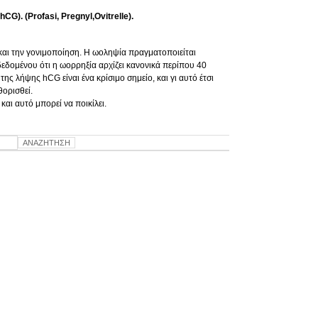
 (Profasi, Pregnyl,Ovitrelle).
και την γονιμοποίηση. Η ωοληψία πραγματοποιείται
εδομένου ότι η ωορρηξία αρχίζει κανονικά περίπου 40
ης λήψης hCG είναι ένα κρίσιμο σημείο, και γι αυτό έτσι
θορισθεί.
και αυτό μπορεί να ποικίλει.