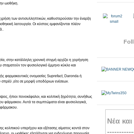
την ωοθήκη.
ην χρήση των αντισυλληπτικών, καθυστερούσαν την έναρξη
θηκική λειτουργία. Οι κύστεις εμφανίζονται πλέον
ά..
Foll
σία, στην κατάλληλη χρονική στιγμή αρχίζει η χορήγηση
σταματούν τον φυσιολογικό έμμηνο κύκλο και
ξής φαρμακευτικές ονομασίες Suprefact, Daronda ή
ύ σπρέϋ ,είτε σε μορφή υποδόριων ενέσεων.
άψεις, ήπιοι πονοκέφαλοι, και κολπική ξηρότητα, συνήθως
ου φάρμακου. Αυτά τα συμπτώματα είναι φυσιολογικά,
υ φάρμακου.
Νέα και
ης κολπικού υπερήχου και εξέτασης αίματος κοντά στον
-----------
έρηχο, οι ωοθήκες εξετάζονται για ενδεχόμενη παρουσία