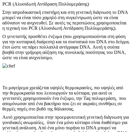
PCR (Αλυσιδωτή Αντίδραση Πολύυμεράσης)
Στην ιατροδικαστική επιστήμη και στη γενετική διάγνωση το DNA
μπορεί να είναι τόσο χαμηλό στη συγκέντρωση ώστε να είναι
αδύνατον να ανιχνευθεί. Σε αυτές τις περιπτώσεις χρησιμοποιείται
η τεχνική του PCR (Αλυσιδωτή Αντίδραση Πολύυμεράσης).
Ο γενετιστής προσθέτει ένζυμα (που χρησιμοποιούνται στη φύση
για την κυτταρική διαίρεση) και τα συστατικά του DNA στο δείγμα,
έτσι ώστε να πάρει πολλαπλά αντίγραφα DNA. Αυτή η σούπα
βοηθά στην γρήγορη αύξηση της συνολικής ποσότητας του DNA,
ώστε να είναι ανιχνεύσιμο.
Το μαγείρεμα χρειάζεται υψηλές θερμοκρασίες, πιο υψηλές από
την θερμοκρασία που λειτουργούν τα κύτταρα, για αυτό οι
γενετιστές χρησιμοποιούν ένα ένζυμο, την Taq πολυμεράση, που
απομόνωσαν από ένα βακτήριο που ζει σε ακραίες συνθήκες σε
θερμές πηγές στο βυθό της θάλασσας.
Αυτό χρησιμοποιείται στην προεμφυτευτική γενετική διάγνωση για
γονιδιακές ανωμαλίες, όταν ένα μόνο κύτταρο είναι διαθέσιμο για
γενετική ανάλυση. Από ένα μόνο πυρήνα το DNA μπορεί να