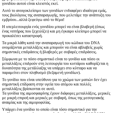
γονιδίου αυτού είναι κλειστός εκεί.
Αυτό το ανοιγοκλείσιμο των γονιδίων ενδιαφέρει ιδιαίτερα εμάς,
τους βιολόγους της αναπαραγωγής, που μελετάμε την ανάπτυξη του
εμβρύου...αλλά ξεφεύγω από το θέμα!
Η υπερλειτουργία ενός γονιδίου μπορεί να είναι βλαβερή (όπως
ένας νιπτήρας που ξεχειλίζει) και μη έγκαιρο κλείσιμο μπορεί να
προκαλέσει καταστροφή.
Τα μικρά λάθη κατά την αναπαραγωγή του κώδικα του DNA
ονομάζονται μεταλλάξεις και μπορούν να είναι αβλαβείς χωρίς
σημαντικές επιδράσεις ή βλαβερές με σοβαρές επιδράσεις.
Σύμφωνα με το πόσο σημαντικό είναι το γονίδιο και πόσο οι
μεταλλάξεις επιδρούν στη λειτουργία του κυττάρου καθορίζεται η
δυνατότητα της μετάλλαξης να υπάρχει στο κύτταρο και να
παραμείνει στον πληθυσμό (δεξαμενή γονιδίων).
Το γονίδιο που είναι υπεύθυνο για το χρώμα των ματιών δεν έχει
σημαντική επίδραση στην υγεία του ατόμου και πολλές
μεταλλάξεις βρίσκονται σε αυτό.
Τα γονίδια της αιμοσφαιρίνης έχουν διάφορες μεταλλάξεις, μερικές
με μικρή επιροή και μερικές με σοβαρή, όπως της μεσογειακής
αναιμίας και της αιμοροφιλίας.
Υπάρχει ένα γονίδιο το οποίο είναι τόσο σημαντικό για την