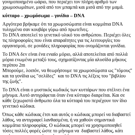
γονιμοποιημένο ωάριο, που περιέχει τον πλήρη αριθμό των
χρωμοσωμάτων, μισά από τον μπαμπά και μισά από την μαμά.
κύτταρο – χρωμόσωμα – γονίδιο – DNA
Αργότερα βρήκαμε ότι τα χρωμοσώματα είναι κομμάτια DNA
τυλιγμένα σαν κουβάρι γύρω από πρωτεΐνες.
Το DNA αποτελεί το γενετικό υλικό του ανθρώπου. Περιέχει όλες
τις πληροφορίες που είναι απαραίτητες για τις λειτουργίες του
οργανισμού, σε μονάδες πληροφορίας που ονομάζονται γονίδια.
Το DNA δεν είναι ένα ενιαίο μόριο, αλλά αποτελείται από πολλά
μόρια ενωμένα μεταξύ τους, σχηματίζοντας μία αλυσίδα μήκους
περίπου 2m
Μπορούμε, λοιπόν, να θεωρήσουμε τα χρωμοσώματα ως "τόμους"
και τα γονίδια ως "σελίδες" και το DNA τις λέξεις του "βιβλίου
της ζωής".
Το DNA είναι ο μυστικός κωδικός των κυττάρων που στέλνει ένα
μήνυμα. Αυτό αντιγράφεται όταν ένα κύτταρο διαιρείται. Και σε
κάθε ξεχωριστό άνθρωπο όλα τα κύτταρά του περιέχουν τον ίδιο
γενετικό κώδικα.
Όπως κάθε κώδικας έτσι και αυτός ο κώδικας μπορεί να διαβαστεί
λάθος, να αντιγραφεί λανθασμένα, ή να χαθούν σημαντικά
κομμάτια πληροφορίας. Ο κώδικας μπορεί να χρησιμοποιηθεί
τόσες πολλές φορές ώστε το μήνυμα να διαβαστεί λάθος, κάτι