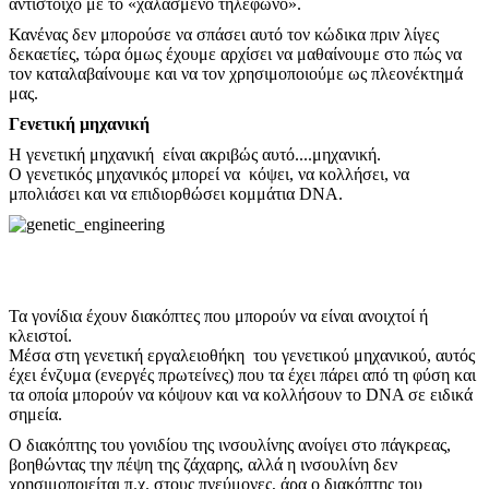
αντίστοιχο με το «χαλασμένο τηλέφωνο».
Κανένας δεν μπορούσε να σπάσει αυτό τον κώδικα πριν λίγες
δεκαετίες, τώρα όμως έχουμε αρχίσει να μαθαίνουμε στο πώς να
τον καταλαβαίνουμε και να τον χρησιμοποιούμε ως πλεονέκτημά
μας.
Γενετική μηχανική
Η γενετική μηχανική είναι ακριβώς αυτό....μηχανική.
Ο γενετικός μηχανικός μπορεί να κόψει, να κολλήσει, να
μπολιάσει και να επιδιορθώσει κομμάτια DNA.
Τα γονίδια έχουν διακόπτες που μπορούν να είναι ανοιχτοί ή
κλειστοί.
Μέσα στη γενετική εργαλειοθήκη του γενετικού μηχανικού, αυτός
έχει ένζυμα (ενεργές πρωτείνες) που τα έχει πάρει από τη φύση και
τα οποία μπορούν να κόψουν και να κολλήσουν το DNA σε ειδικά
σημεία.
Ο διακόπτης του γονιδίου της ινσουλίνης ανοίγει στο πάγκρεας,
βοηθώντας την πέψη της ζάχαρης, αλλά η ινσουλίνη δεν
χρησιμοποιείται π.χ. στους πνεύμονες, άρα ο διακόπτης του