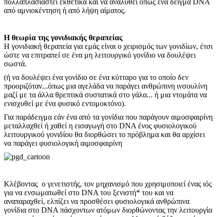
πολλαπλασιαστεί εκθετικά και να αναλυθεί όπως ένα δείγμα DNA
από αμνιοκέντηση ή από λήψη αίματος.
Η θεωρία της γονιδιακής θεραπείας
Η γονιδιακή θεραπεία για εμάς είναι ο χειρισμός των γονιδίων, έτσι
ώστε να επιτραπεί σε ένα μη λειτουργικό γονίδιο να δουλέψει
σωστά.
(ή να δουλέψει ένα γονίδιο σε ένα κύτταρο για το οποίο δεν
προοριζόταν...όπως μια αγελάδα να παράγει ανθρώπινη ινσουλίνη
μαζί με τα άλλα θρεπτικά συστατικά στο γάλα... ή μια ντομάτα να
ενισχυθεί με ένα φυσικό εντομοκτόνο).
Για παράδειγμα εάν ένα από τα γονίδια που παράγουν αιμοσφαιρίνη
μεταλλαχθεί ή χαθεί η εισαγωγή στο DNA ένος φυσιολογικού
λειτουργικού γονιδίου θα διορθώσει το πρόβλημα και θα αρχίσει
να παράγει φυσιολογική αιμοσφαιρίνη
Κλέβοντας ο γενετιστής, τον μηχανισμό που χρησιμοποιεί ένας ιός
για να ενσωματωθεί στο DNA του ξενιστή* του και να
αναπαραχθεί, ελπίζει να προσθέσει φυσιολογικά ανθρώπινα
γονίδια στο DNA πάσχοντων ατόμων διορθώνοντας την λειτουργία