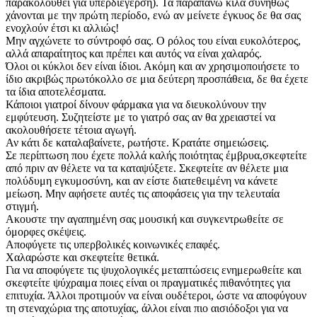
παρακολουθεί για υπερδιέγερση). Τα παραπάνω κιλά συνήθως
χάνονται με την πρώτη περίοδο, ενώ αν μείνετε έγκυος δε θα σας
ενοχλούν έτσι κι αλλιώς!
Μην αγχώνετε το σύντροφό σας. Ο ρόλος του είναι ευκολότερος,
αλλά απαραίτητος και πρέπει και αυτός να είναι χαλαρός.
Όλοι οι κύκλοι δεν είναι ίδιοι. Ακόμη και αν χρησιμοποιήσετε το
ίδιο ακριβώς πρωτόκολλο σε μια δεύτερη προσπάθεια, δε θα έχετε
τα ίδια αποτελέσματα.
Κάποιοι γιατροί δίνουν φάρμακα για να διευκολύνουν την
εμφύτευση. Συζητείστε με το γιατρό σας αν θα χρειαστεί να
ακολουθήσετε τέτοια αγωγή.
Αν κάτι δε καταλαβαίνετε, ρωτήστε. Κρατάτε σημειώσεις.
Σε περίπτωση που έχετε πολλά καλής ποιότητας έμβρυα,σκεφτείτε
από πριν αν θέλετε να τα καταψύξετε. Σκεφτείτε αν θέλετε μια
πολύδυμη εγκυμοσύνη, και αν είστε διατεθειμένη να κάνετε
μείωση. Μην αφήσετε αυτές τις αποφάσεις για την τελευταία
στιγμή.
Ακουστε την αγαπημένη σας μουσική και συγκεντρωθείτε σε
όμορφες σκέψεις.
Αποφύγετε τις υπερβολικές κοινωνικές επαφές.
Χαλαρώστε και σκεφτείτε θετικά.
Για να αποφύγετε τις ψυχολογικές μεταπτώσεις ενημερωθείτε και
σκεφτείτε ψύχραιμα ποιες είναι οι πραγματικές πιθανότητες για
επιτυχία. Άλλοι προτιμούν να είναι ουδέτεροι, ώστε να αποφύγουν
τη στεναχώρια της αποτυχίας, άλλοι είναι πιο αισιόδοξοι για να