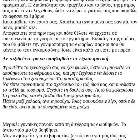
πραγματική. Η διαβατότητα του τραχήλου και το βάθος της μήτρας
σας πρέπει να ελεγχθούν, ώστε να ξέρει ο γιατρός σας που ακριβώς
να αφήσει τα έμβρυα.
Κακομάθετε τον εαυτό σας. Χαρείτε τα αγαπημένα σας φαγητά, τον
ύπνο, μασάζ κτλ.
Αποφασίστε από πριν πως και πότε θέλετε να έρχεστε σε
επικοινωνία με το γιατρό και το εργαστήριο. Ειδικά για της ημέρες
που θα μάθετε την γονιμοποίηση των ωαρίων σας και που θα
κάνετε το τεστ εγκυμοσύνης, ίσως είναι καλό να είστε με παρέα.
Αν ταξιδεύετε για να υποβληθείτε σε εξωσωματική
Φροντίστε το ξενοδοχείο σας να έχει ψυγείο, ώστε να μπορείτε να
αποθηκεύετε τα φάρμακά σας, και μην ξεχάσετε να δώσετε το
τηλέφωνο του ξενοδοχείου στο μαιευτήριο σας.
Να είστε προνοητικοί στο σχεδιασμό του ταξιδιού σας και συνδιάστε
το ταξίδι με τουρισμό. Ξεχάστε τη δουλειά σας. Αυτό θα χαλαρώσει
το μυαλό σας και θα βελτιώσει την ψυχολογία σας.
Πάρτε μαζί χαλαρά, άνετα ροούχα. Ίσως φουσκώσετε λίγο, οπότε δε
θα είστε άνετα με τα συνηθισμένα σας ρούχα
Μερικές γυναίκες πονούν κατά τη διέγερση των ωοθηκών. Το
άνετο ντύσιμο θα βοηθήσει.
Μην ανησυχείτε για το βάρος σας (εκτός αν ο γιατρός σας σας