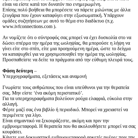
είναι να είστε κατά τον δυνατόν πιο ενημερωμένη.
Επίσης πολύ βοήθεια θα μπορέσετε να πάρετε μιλώντας με άλλα
ζευγάρια που έχουν καταφύγει στην εξωσωματική. Υπάρχουν
ομάδες συζητήσεων με αυτό το θέμα στο διαδίκτυο (π.χ.
www.ivfconnections.com ).
Αν νομίζετε ότι ο σύντροφός σας μπορεί να έχει δυσκολία στο να
δώσει σπέρμα την ημέρα της ωοληψίας, θα μπορούσε η λήψη να
γίνει είτε στο σπίτι, είτε μια προηγούμενη ημέρα, ώστε το δείγμα
να καταψυχθεί για να χρησιμοποιηθεί την ημέρα της ωοληψίας.
Προσπαθείστε να δείτε τα πράγματα από την εύθυμη πλευρά τους.
Φάση δεύτερη
–
Υπερχογραφήματα, εξετάσεις και αναμονή
Γνωρίστε τους ανθρώπους που είναι υπεύθυνοι για την θεραπεία
σας. Μην είστε ‘ένα ακόμη περιστατικό’.
Για τα υπερηχογραφήματα βολεύουν ρούχα ελαφριά, εύκολα στην
αλλαγή.
Φέρτε μαζί σας ένα βιβλίο ή περιοδικό. Μπορεί να χρειαστεί να
περιμένετε για λίγο.
Είναι σημαντικό να ξεκουράζεστε, ακόμη και πριν την
εμβρυομεταφορά. Η θεραπεία που θα ακολουθήσετε μπορεί να σας
κουράσει.
Κάνετε μια δοκιμαστική εμβρυομεταφορά αρκετές ημέρες πριν την