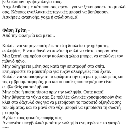
βελτιώσουν την ψυχολογία τους.
Ασχολειθείτε με κάτι που σας αρέσει για να ξεκουράσετε το μυαλό
σας. Κάποιες εναλλακτικές τεχνικές μπορεί να βοηθήσουν.
Ασκήσεις αναπνοής, yoga ή απλά σινεμά!
Φάση Τρίτη
–
Από την ωοληψία και μετα...
Καλό είναι να μην επιστρέψετε στη δουλεία την ημέρα της
ωοληψίας. Είναι πιθανό να πονάτε ή απλά να είστε κουρασμένη.
Μια ζεστή κομπρέσα στην κοιλιακή χώρα μπορεί να απαλύνει τον
πιθανό πόνο.
Μην οδηγήσετε μόνη σας κατά την επιστροφή στο σπίτι.
Ενημερώστε το μαιευτήριο για τυχόν αλλεργείες που έχετε.
Καλό είναι να αποφύγετε τα αρώματα την ημέρα της ωοληψίας και
της εμβρυομεταφοράς, μια και οι ουσίες που περιέχουν είναι
επιβλαβείς για τα έμβρυα.
Μην φάτε ή πιείτε τίποτα πριν την ωοληψία. Ούτε καφέ!
Μην βάψετε τα νύχια σας. Σε πολλές κλινικές χρησιμοποιούν ένα
κλιπ στο δάχτυλό σας για να μετρήσουν το ποσοστό οξυγόνωσης
του αίματος, και το μανό στο νύχι μπορεί να εμποδίσει τη σωστή
μέτρηση.
Βγάλτε τους φακούς επαφής σας.
Αν πονάτε υπερβολικά μετά την ωοληψία ενημερώστε το γιατρό
σας.