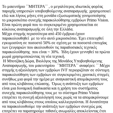
Το μαιευτήριο ΄΄ΜΗΤΕΡΑ΄΄ , ο μεγαλύτερος ιδιωτικός φορέας
παροχής υπηρεσιών υποβοηθούμενης αναπαραγωγής χρησιμοποιεί
εδώ και λίγους μήνες στη μονάδα εξωσωματικής γονιμοποίησης
το μικροσκόπιο συνεχής παρακολούθησης εμβρύων Primo Vision.
Είναι πρώτη φορά που το συγκεκριμένο χρησιμοποιείται σε
κύκλους αναπαραγωγής σε όλη την Ελλάδα.
Μέχρι στιγμής περισσότερα από 450 έμβρυα έχουν
παρακολουθηθεί με το νέο αυτό μικροσκόπιο. Έχει επιτευχθεί
εγκυμοσύνη σε ποσοστό 50% σε σχέση με τα ποσοστά επιτυχίας
των ζευγαριών που ακολουθούν τις παραδοσιακές τεχνικές
παρακολούθησης που είναι ~ 30%. Ήδη έχουν γεννηθεί τα πρώτα
μωρά χρησιμοποιώντας τη νέα τεχνική.
Η Μποτζάκη Δώρα, Βιολόγος της Μονάδος Υποβοηθούμενης
Αναπαραγωγής, του μαιευτηρίου ΄΄ΜΗΤΕΡΑ΄΄ αναφέρει: ΄΄ Μέχρι
στιγμής η αξιολόγηση των εμβρύων IVF περιοριζόταν σε σύντομη
παρακολούθηση των εμβρύων σε συγκεκριμένες χρονικές στιγμές
συνήθως μια φορά την ημέρα με αναγκαστική απομάκρυνση τους
από τους κλιβάνους επώασης. Όμως η ανάπτυξη των εμβρύων
είναι μια δυναμική διαδικασία και η χρήση του συστήματος
συνεχής παρακολούθησης τους με το σύστημα Primo Vision
επιτρέπει τη συνεχή αξιολόγησή τους χωρίς να τα απομακρύνουμε
από τους κλιβάνους στους οποίους καλλιεργούνται. Η δυνατότητα
να παρακολουθούμε την ανάπτυξη των εμβρύων συνεχώς μας
επιτρέπει να παρατηρούμε πιθανές ανωμαλίες αποκλείοντας έτσι