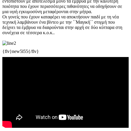
εντοπιστούν με αποτέλεσμα μόνο τα έμβρυα με την καλύτερη
ποιότητα που έχουν περισσότερες πιθανότητες να οδηγήσουν σε
μια υγιή εγκυμοσύνη μεταφέρονται στην μήτρα.
Οι γονείς που έχουν καταφέρει να αποκτήσουν παιδί με τη νέα
τεχνική λαμβάνουν ένα βίντεο με την ΄΄Μαγική΄΄ στιγμή που
δείχνει τα έμβρυα να διαιρούνται στην αρχή σε δύο κύτταρα στη
συνέχεια σε τέσσερα κ.ο.κ..
{flv}new5l55
{/flv}