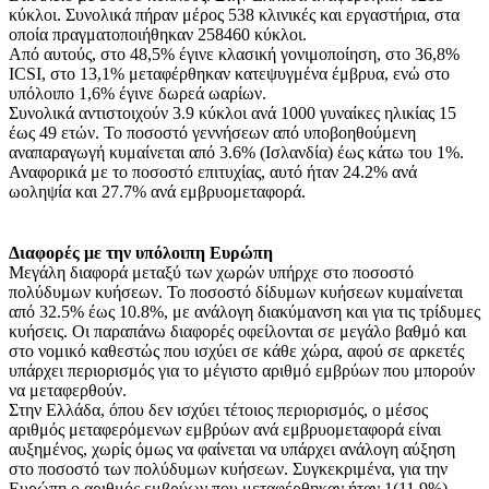
κύκλοι. Συνολικά πήραν μέρος 538 κλινικές και εργαστήρια, στα
οποία πραγματοποιήθηκαν 258460 κύκλοι.
Από αυτούς, στο 48,5% έγινε κλασική γονιμοποίηση, στο 36,8%
ICSI, στο 13,1% μεταφέρθηκαν κατεψυγμένα έμβρυα, ενώ στο
υπόλοιπο 1,6% έγινε δωρεά ωαρίων.
Συνολικά αντιστοιχούν 3.9 κύκλοι ανά 1000 γυναίκες ηλικίας 15
έως 49 ετών. Το ποσοστό γεννήσεων από υποβοηθούμενη
αναπαραγωγή κυμαίνεται από 3.6% (Ισλανδία) έως κάτω του 1%.
Αναφορικά με το ποσοστό επιτυχίας, αυτό ήταν 24.2% ανά
ωοληψία και 27.7% ανά εμβρυομεταφορά.
Διαφορές με την υπόλοιπη Ευρώπη
Μεγάλη διαφορά μεταξύ των χωρών υπήρχε στο ποσοστό
πολύδυμων κυήσεων. Το ποσοστό δίδυμων κυήσεων κυμαίνεται
από 32.5% έως 10.8%, με ανάλογη διακύμανση και για τις τρίδυμες
κυήσεις. Οι παραπάνω διαφορές οφείλονται σε μεγάλο βαθμό και
στο νομικό καθεστώς που ισχύει σε κάθε χώρα, αφού σε αρκετές
υπάρχει περιορισμός για το μέγιστο αριθμό εμβρύων που μπορούν
να μεταφερθούν.
Στην Ελλάδα, όπου δεν ισχύει τέτοιος περιορισμός, ο μέσος
αριθμός μεταφερόμενων εμβρύων ανά εμβρυομεταφορά είναι
αυξημένος, χωρίς όμως να φαίνεται να υπάρχει ανάλογη αύξηση
στο ποσοστό των πολύδυμων κυήσεων. Συγκεκριμένα, για την
Ευρώπη ο αριθμός εμβρύων που μεταφέρθηκαν ήταν 1(11,9%),