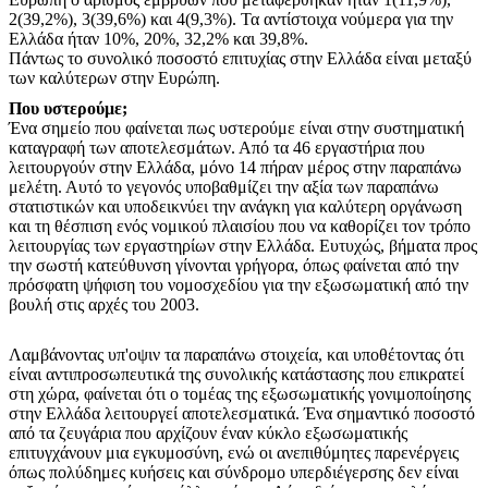
2(39,2%), 3(39,6%) και 4(9,3%). Τα αντίστοιχα νούμερα για την
Ελλάδα ήταν 10%, 20%, 32,2% και 39,8%.
Πάντως το συνολικό ποσοστό επιτυχίας στην Ελλάδα είναι μεταξύ
των καλύτερων στην Ευρώπη.
Που υστερούμε;
Ένα σημείο που φαίνεται πως υστερούμε είναι στην συστηματική
καταγραφή των αποτελεσμάτων. Από τα 46 εργαστήρια που
λειτουργούν στην Ελλάδα, μόνο 14 πήραν μέρος στην παραπάνω
μελέτη. Αυτό το γεγονός υποβαθμίζει την αξία των παραπάνω
στατιστικών και υποδεικνύει την ανάγκη για καλύτερη οργάνωση
και τη θέσπιση ενός νομικού πλαισίου που να καθορίζει τον τρόπο
λειτουργίας των εργαστηρίων στην Ελλάδα. Ευτυχώς, βήματα προς
την σωστή κατεύθυνση γίνονται γρήγορα, όπως φαίνεται από την
πρόσφατη ψήφιση του νομοσχεδίου για την εξωσωματική από την
βουλή στις αρχές του 2003.
Λαμβάνοντας υπ'οψιν τα παραπάνω στοιχεία, και υποθέτοντας ότι
είναι αντιπροσωπευτικά της συνολικής κατάστασης που επικρατεί
στη χώρα, φαίνεται ότι ο τομέας της εξωσωματικής γονιμοποίησης
στην Ελλάδα λειτουργεί αποτελεσματικά. Ένα σημαντικό ποσοστό
από τα ζευγάρια που αρχίζουν έναν κύκλο εξωσωματικής
επιτυγχάνουν μια εγκυμοσύνη, ενώ οι ανεπιθύμητες παρενέργεις
όπως πολύδημες κυήσεις και σύνδρομο υπερδιέγερσης δεν είναι