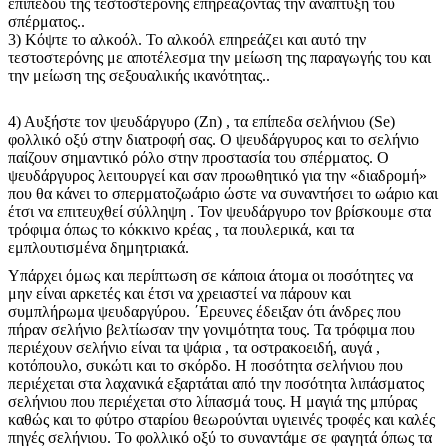
επιπέδου της τεστοστερόνης επηρεάζοντας την ανάπτυξη του
σπέρματος..
3) Κόψτε το αλκοόλ. Το αλκοόλ επηρεάζει και αυτό την
τεστοστερόνης με αποτέλεσμα την μείωση της παραγωγής του και
την μείωση της σεξουαλικής ικανότητας..
4) Αυξήστε τον ψευδάργυρο (Zn) , τα επίπεδα σελήνιου (Se)
φολλικό οξύ στην διατροφή σας. Ο ψευδάργυρος και το σελήνιο
παίζουν σημαντικό ρόλο στην προστασία του σπέρματος. Ο
ψευδάργυρος λειτουργεί και σαν προωθητικό για την «διαδρομή»
που θα κάνει το σπερματοζωάριο ώστε να συναντήσει το ωάριο και
έτσι να επιτευχθεί σύλληψη . Τον ψευδάργυρο τον βρίσκουμε στα
τρόφιμα όπως το κόκκινο κρέας , τα πουλερικά, και τα
εμπλουτισμένα δημητριακά.
Υπάρχει όμως και περίπτωση σε κάποια άτομα οι ποσότητες να
μην είναι αρκετές και έτσι να χρειαστεί να πάρουν και
συμπλήρωμα ψευδαργύρου. ΄Ερευνες έδειξαν ότι άνδρες που
πήραν σελήνιο βελτίωσαν την γονιμότητα τους. Τα τρόφιμα που
περιέχουν σελήνιο είναι τα ψάρια , τα οστρακοειδή, αυγά ,
κοτόπουλο, συκώτι και το σκόρδο. Η ποσότητα σελήνιου που
περιέχεται στα λαχανικά εξαρτάται από την ποσότητα λιπάσματος
σελήνιου που περιέχεται στο λίπασμά τους. Η μαγιά της μπύρας
καθώς και το φύτρο σταρίου θεωρούνται υγιεινές τροφές και καλές
πηγές σελήνιου. Το φολλικό οξύ το συναντάμε σε φαγητά όπως τα