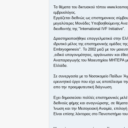
Τα θέματα του δικτυακού τόπου www.kosmogon
εμβρυολόγος.
Εργάζεται διεθνώς ως επιστημονικος σύμβου
μεγαλύτερες Μονάδες Υποβοηθούμενης Αναπ
διευθυντής της "International IVF Initiative".
Δραστηριοποιήθηκε επαγγελματικά στην Ελλ
ιδρυτικό μέλος της επιστημονικής ομάδας 
Embryogenesis". Το 2002 μαζί με τον μαιε
,ειδικό υπογονιμότητας, οργάνωσαν και έθ
Αναπαραγωγής του Μαιευτηρίου ΜΗΤΕΡΑ με
Ελλάδα.
Σε συνεργασία με το Νοσοκομείο Παίδων 'Αγ
ερευνητικό έργο που είχε ως αποτέλεσμα τ
απο την προεμφυτευτική διάγνωση.
Εχει δημοσιεύσει πολλές επιστημονικές μελέ
διεθνούς φήμης και αναγνώρισης, σε θέματα
Ίνωση και την Μεσογειακή Αναιμία, επιλογή 
Είναι επίσης λέκτορας στο Πανεπιστήμιο το