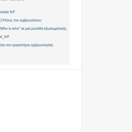
Inside IVF
Ο Ρόλος του εμβρυολόγου
"Who is who" σε μια μονάδα εξωσωματικής
M_IVF
έσα στο εργαστήριο εμβρυολογίας