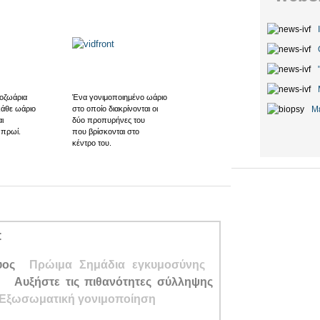
οζωάρια
Ένα γονιμοποιημένο ωάριο
κάθε ωάριο
στο οποίο διακρίνονται οι
Μ
ι
δύο προπυρήνες του
 πρωί.
που βρίσκονται στο
κέντρο του.
:
υος
Πρώιμα Σημάδια
εγκυμοσύνης
ς
Αυξήστε τις πιθανότητες σύλληψης
Εξωσωματική γονιμοποίηση