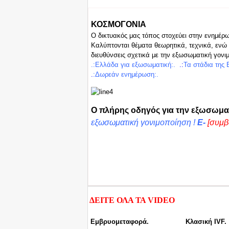
ΚΟΣΜΟΓΟΝΙΑ
Ο δικτυακός μας τόπος στοχεύει στην ενημέρ
Καλύπτονται θέματα θεωρητικά, τεχνικά, ενώ 
διευθύνσεις σχετικά με την εξωσωματική γονι
.:Ελλά
δα για ε
ξωσωμ
ατική:.
.:
Τα στάδια της
.
:
Δωρεά
ν
ενημέρωση:.
Ο πλήρης οδηγός για την εξωσωμα
εξωσωματική γονιμοποίηση !
E-
[συμβ
ΔΕΙΤΕ ΟΛΑ ΤΑ
VIDEO
Εμβρυομεταφορά.
Κλασική IVF.