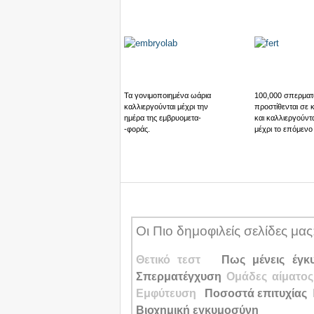
Τα γονιμοποιημένα ωάρια
100,000 σπερματ
καλλιεργούνται μέχρι την
προστίθενται σε 
ημέρα της εμβρυομετα-
και καλλιεργούντα
-φοράς.
μέχρι το επόμενο
Οι Πιο δημοφιλείς σελίδες μας
Θετικό τεστ
Πως μένεις έγκ
Σπερματέγχυση
Ομάδες αίματο
Εμφύτευση
Ποσοστά επιτυχίας
Βιοχημική εγκυμοσύνη