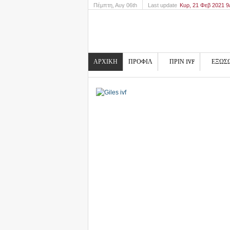
Πέμπτη
, Αυγ 06th
Last update
Κυρ, 21 Φεβ 2021 
ΑΡΧΙΚΗ
ΠΡΟΦΙΛ
ΠΡΙΝ IVF
ΕΞΩΣ