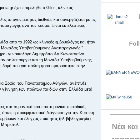
ia.gr έχει επιμεληθεί ο Giles, κλινικός
λος υπογονιμότητας διεθνώς και συνεργάζεται με τις
αραγωγής ανά τον κόσμο. Ειναι εκτελεστικός
άδα απο το 1992 ως κλινικός εμβρυολόγος και ήταν
Foll
της Μονάδας Υποβοηθούμενης Αναπαραγωγής "
υτηρα- γυναικολόγο Δημητρόπουλο Κωνσταντίνο
εσαν σε λειτουργία και τη Μονάδα Υποβοηθούμενης
 δομή που για πρώτη φορά εφαρμόστηκε στην
ία Σοφία' του Πανεπιστημίου Αθηνών, ανέπτυξε
ην γέννηση των πρώτων παιδιών στην Ελλάδα μετά
τες στα σημαντικότερα επιστημονικα περιοδικά,
, όπως η προεμφυτευτική διάγνωση για την Κυστική
εμβρύων και έλεγχος ποιότητας (βλ.βιβλιογραφία).
υ Μπρίστολ.
Νέα και
-----------