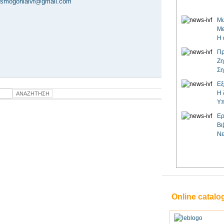
smogoniaivf@gmail.com
Μω
Με
Η 
Πρ
Ζη
Ση
Εξ
Η 
Υπ
Ερ
Βι
Νε
Online catalo