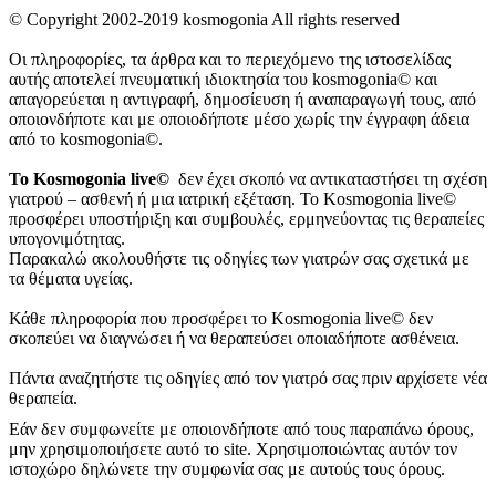
© Copyright 2002-2019 kosmogonia All rights reserved
Οι πληροφορίες, τα άρθρα και το περιεχόμενο της ιστοσελίδας
αυτής αποτελεί πνευματική ιδιοκτησία του kosmogonia© και
απαγορεύεται η αντιγραφή, δημοσίευση ή αναπαραγωγή τους, από
οποιονδήποτε και με οποιοδήποτε μέσο χωρίς την έγγραφη άδεια
από το kosmogonia©.
Το Kosmogonia live©
δεν έχει σκοπό να αντικαταστήσει τη σχέση
γιατρού – ασθενή ή μια ιατρική εξέταση. Το Kosmogonia live©
προσφέρει υποστήριξη και συμβουλές, ερμηνεύοντας τις θεραπείες
υπογονιμότητας.
Παρακαλώ ακολουθήστε τις οδηγίες των γιατρών σας σχετικά με
τα θέματα υγείας.
Κάθε πληροφορία που προσφέρει το Kosmogonia live© δεν
σκοπεύει να διαγνώσει ή να θεραπεύσει οποιαδήποτε ασθένεια.
Πάντα αναζητήστε τις οδηγίες από τον γιατρό σας πριν αρχίσετε νέα
θεραπεία.
Εάν δεν συμφωνείτε με οποιονδήποτε από τους παραπάνω όρους,
μην χρησιμοποιήσετε αυτό το site. Χρησιμοποιώντας αυτόν τον
ιστοχώρο δηλώνετε την συμφωνία σας με αυτούς τους όρους.