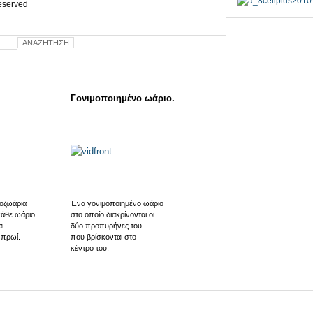
 reserved
Γονιμοποιημένο ωάριο.
οζωάρια
Ένα γονιμοποιημένο ωάριο
κάθε ωάριο
στο οποίο διακρίνονται οι
ι
δύο προπυρήνες του
 πρωί.
που βρίσκονται στο
κέντρο του.