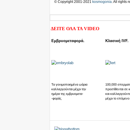
© Copyright 2001-2021
kosmogonia
. All rights
ΔΕΙΤΕ ΟΛΑ ΤΑ
VIDEO
Εμβρυομεταφορά.
Κλασική IVF.
Τα γονιμοποιημένα ωάρια
100,000 σπερματ
καλλιεργούνται μέχρι την
προστίθενται σε 
ημέρα της εμβρυομετα-
και καλλιεργούντα
-φοράς.
μέχρι το επόμενο