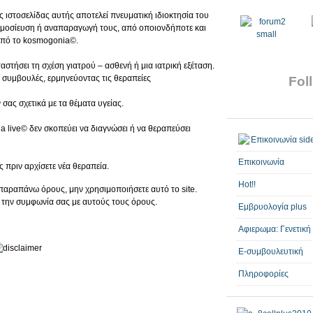
ς ιστοσελίδας αυτής αποτελεί πνευματική ιδιοκτησία του
ημοσίευση ή αναπαραγωγή τους, από οποιονδήποτε και
από το kosmogonia©.
αστήσει τη σχέση γιατρού – ασθενή ή μια ιατρική εξέταση.
 συμβουλές, ερμηνεύοντας τις θεραπείες
Foll
σας σχετικά με τα θέματα υγείας.
live© δεν σκοπεύει να διαγνώσει ή να θεραπεύσει
Επικοινωνία
ς πριν αρχίσετε νέα θεραπεία.
Hot!!
παραπάνω όρους, μην χρησιμοποιήσετε αυτό το site.
την συμφωνία σας με αυτούς τους όρους.
Εμβρυολογία plus
Αφιερωμα: Γενετική
E-συμβουλευτική
Πληροφορίες