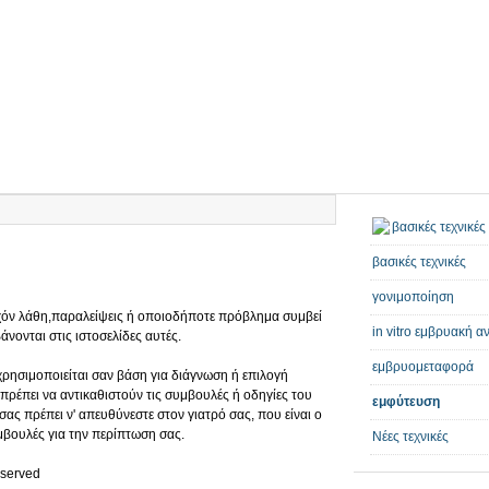
βασικές τεχνικές
γονιμοποίηση
υχόν λάθη,παραλείψεις ή οποιοδήποτε πρόβλημα συμβεί
in vitro εμβρυακή 
νονται στις ιστοσελίδες αυτές.
εμβρυομεταφορά
ρησιμοποιείται σαν βάση για διάγνωση ή επιλογή
πρέπει να αντικαθιστούν τις συμβουλές ή οδηγίες του
εμφύτευση
ας πρέπει ν' απευθύνεστε στον γιατρό σας, που είναι ο
μβουλές για την περίπτωση σας.
Νέες τεχνικές
eserved