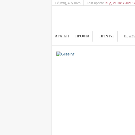
Πέμπτη
, Αυγ 06th
Last update
Κυρ, 21 Φεβ 2021 
ΑΡΧΙΚΗ
ΠΡΟΦΙΛ
ΠΡΙΝ IVF
ΕΞΩΣ