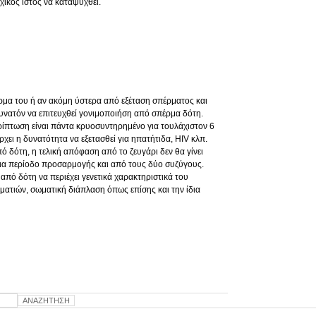
ρχικός ιστός να καταψυχθεί.
ρμα του ή αν ακόμη ύστερα από εξέταση σπέρματος και
υνατόν να επιτευχθεί γονιμοποιήση από σπέρμα δότη.
ρίπτωση είναι πάντα κρυοσυντηρημένο για τουλάχιστον 6
χει η δυνατότητα να εξετασθεί για ηπατήτιδα, HIV κλπ.
ό δότη, η τελική απόφαση από το ζευγάρι δεν θα γίνει
ια περίοδο προσαρμογής και από τους δύο συζύγους.
από δότη να περιέχει γενετικά χαρακτηριστικά του
ατιών, σωματική διάπλαση όπως επίσης και την ίδια