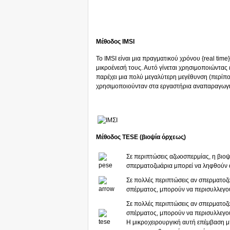
Μέθοδος IMSI
Το IMSI είναι μια πραγματικού χρόνου {real time
μικροένεσή τους. Αυτό γίνεται χρησιμοποιώντας 
παρέχει μια πολύ μεγαλύτερη μεγέθυνση (περίπο
χρησιμοποιούνταν στα εργαστήρια αναπαραγωγής 
Μέθοδος TESE (βιοψία όρχεως)
Σε περιπτώσεις αζωοσπερμίας, η βιοψ
σπερματοζωάρια μπορεί να ληφθούν α
Σε πολλές περιπτώσεις αν σπερματοζ
σπέρματος, μπορούν να περισυλλεγο
Σε πολλές περιπτώσεις αν σπερματοζ
σπέρματος, μπορούν να περισυλλεγο
Η μικροχειρουργική αυτή επέμβαση μπ