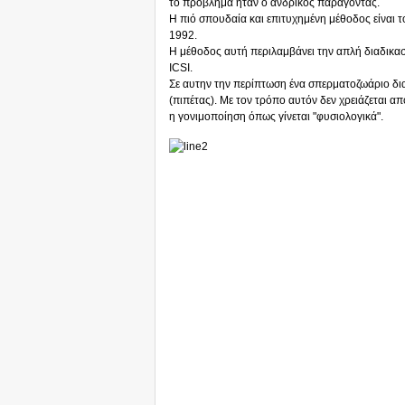
το πρόβλημα ήταν ο ανδρικός παράγοντας.
Η πιό σπουδαία και επιτυχημένη μέθοδος είναι 
1992.
Η μέθοδος αυτή περιλαμβάνει την απλή διαδικασί
ICSI.
Σε αυτην την περίπτωση ένα σπερματοζωάριο δια
(πιπέτας). Με τον τρόπο αυτόν δεν χρειάζεται απ
η γονιμοποίηση όπως γίνεται "φυσιολογικά".