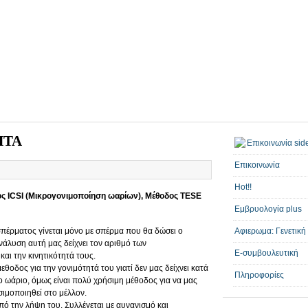
ΗΤΑ
Επικοινωνία
Hot!!
ς ICSI (Μικρογονιμοποίηση ωαρίων), Μέθοδος TESE
Εμβρυολογία plus
πέρματος γίνεται μόνο με σπέρμα που θα δώσει ο
Αφιερωμα: Γενετική
νάλυση αυτή μας δείχνει τον αριθμό των
E-συμβουλευτική
αι την κινητικότητά τους.
εθοδος για την γονιμότητά του γιατί δεν μας δείχνει κατά
Πληροφορίες
ο ωάριο, όμως είναι πολύ χρήσιμη μέθοδος για να μας
σιμοποιηθεί στο μέλλον.
πό την λήψη του. Συλλέγεται με αυνανισμό και