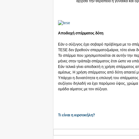
αρχισει την θεραπεία η γυναίκα και ο
Αποδοχή σπέρματος δότη
Εάν ο σύζυγος έχει σοβαρό πρόβλημα με το σπέ
TESE δεν βρεθούν σπερματοζωάρια, τότε είναι δ
Το σπέρμα που χρησιμοποιείται σε αυτήν την πε
μήνες στην τράπεζα σπέρματος έτσι ώστε να υπάρ
Εάν τελικά γίνει αποδεκτή η χρήση σπέρματος απ
αμέσως. Η χρήση σπέρματος από δότη απαιτεί μ
Υπάρχει η δυνατότητα η επιλογή του σπέρματος 
συζύγου δηλαδή να έχει παρόμοιο ύψος, χρώμα μ
ομάδα αίματος με τον σύζυγο.
Τι είναι η κιρσοκήλη?