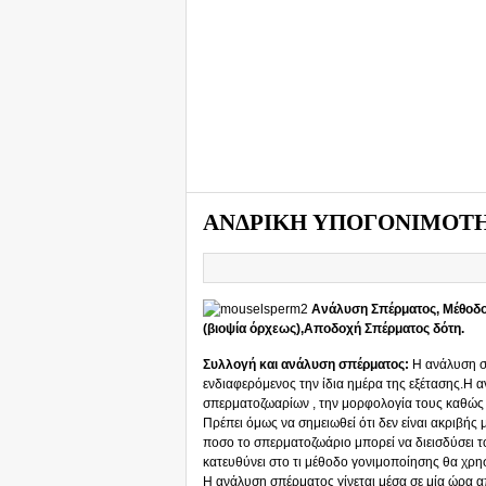
ΑΝΔΡΙΚΗ ΥΠΟΓΟΝΙΜΟΤ
Ανάλυση Σπέρματος, Μέθοδο
(βιοψία όρχεως),Αποδοχή Σπέρματος δότη.
Συλλογή και ανάλυση σπέρματος:
Η ανάλυση σ
ενδιαφερόμενος την ίδια ημέρα της εξέτασης.Η α
σπερματοζωαρίων , την μορφολογία τους καθώς κ
Πρέπει όμως να σημειωθεί ότι δεν είναι ακριβής μ
ποσο το σπερματοζωάριο μπορεί να διεισδύσει τ
κατευθύνει στο τι μέθοδο γονιμοποίησης θα χρη
Η ανάλυση σπέρματος γίνεται μέσα σε μία ώρα α