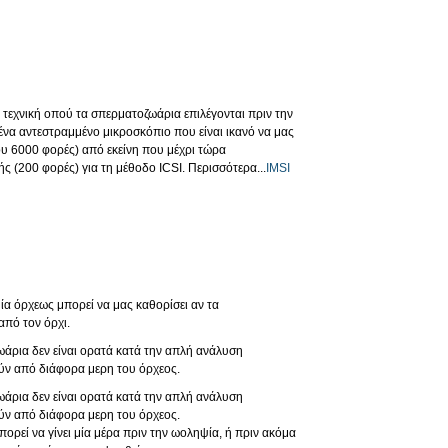
} τεχνική οπού τα σπερματοζωάρια επιλέγονται πριν την
ένα αντεστραμμένο μικροσκόπιο που είναι ικανό να μας
υ 6000 φορές) από εκείνη που μέχρι τώρα
(200 φορές) για τη μέθοδο ICSI. Περισσότερα...
IMSI
ία όρχεως μπορεί να μας καθορίσει αν τα
πό τον όρχι.
ωάρια δεν είναι ορατά κατά την απλή ανάλυση
ύν από διάφορα μερη του όρχεος.
ωάρια δεν είναι ορατά κατά την απλή ανάλυση
ύν από διάφορα μερη του όρχεος.
ορεί να γίνει μία μέρα πριν την ωοληψία, ή πριν ακόμα