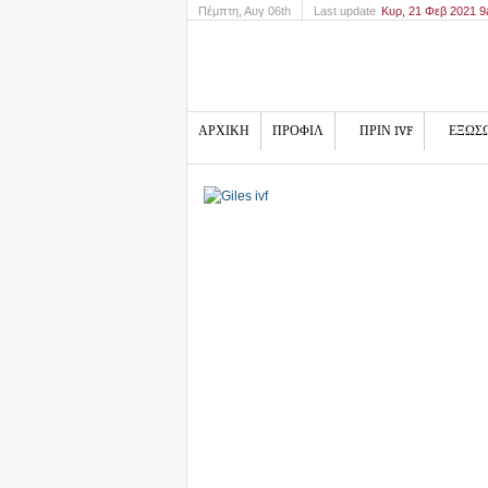
Πέμπτη
, Αυγ 06th
Last update
Κυρ, 21 Φεβ 2021 
ΑΡΧΙΚΗ
ΠΡΟΦΙΛ
ΠΡΙΝ IVF
ΕΞΩΣ