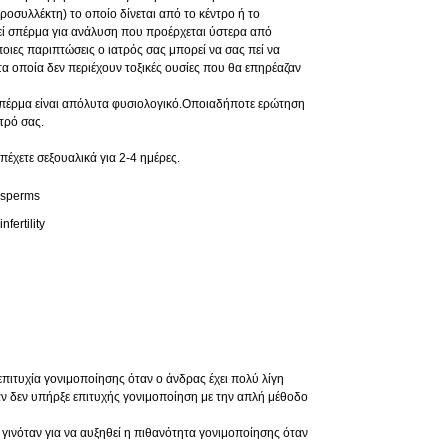
ροσυλλέκτη) το οποίο δίνεται από το κέντρο ή το
εί σπέρμα για ανάλυση που προέρχεται ύστερα από
οιες παριπτώσεις ο ιατρός σας μπορεί να σας πεί να
τα οποία δεν περιέχουν τοξικές ουσίες που θα επηρέαζαν
σπέρμα είναι απόλυτα φυσιολογικό.Οποιαδήποτε ερώτηση
ατρό σας.
έχετε σεξουαλικά για 2-4 ημέρες.
επιτυχία γονιμοποίησης όταν ο άνδρας έχει πολύ λίγη
 δεν υπήρξε επιτυχής γονιμοποίηση με την απλή μέθοδο
 γινόταν για να αυξηθεί η πιθανότητα γονιμοποίησης όταν