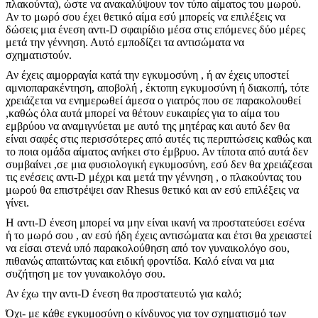
πλακούντα), ώστε να ανακαλύψουν τον τύπο αίματος του μωρού.
Αν το μωρό σου έχει θετικό αίμα εσύ μπορείς να επιλέξεις να
δώσεις μια ένεση αντι-D σφαιρίδιο μέσα στις επόμενες δύο μέρες
μετά την γέννηση. Αυτό εμποδίζει τα αντισώματα να
σχηματιστούν.
Αν έχεις αιμορραγία κατά την εγκυμοσύνη , ή αν έχεις υποστεί
αμνιοπαρακέντηση, αποβολή , έκτοπη εγκυμοσύνη ή διακοπή, τότε
χρειάζεται να ενημερωθεί άμεσα ο γιατρός που σε παρακολουθεί
,καθώς όλα αυτά μπορεί να θέτουν ευκαιρίες για το αίμα του
εμβρύου να αναμιγνύεται με αυτό της μητέρας και αυτό δεν θα
είναι σαφές στις περισσότερες από αυτές τις περιπτώσεις καθώς και
το ποια ομάδα αίματος ανήκει στο έμβρυο. Αν τίποτα από αυτά δεν
συμβαίνει ,σε μια φυσιολογική εγκυμοσύνη, εσύ δεν θα χρειάζεσαι
τις ενέσεις αντι-D μέχρι και μετά την γέννηση , ο πλακούντας του
μωρού θα επιστρέψει σαν Rhesus θετικό και αν εσύ επιλέξεις να
γίνει.
H αντι-D ένεση μπορεί να μην είναι ικανή να προστατεύσει εσένα
ή το μωρό σου , αν εσύ ήδη έχεις αντισώματα και έτσι θα χρειαστεί
να είσαι στενά υπό παρακολούθηση από τον γυναικολόγο σου,
πιθανώς απαιτώντας και ειδική φροντίδα. Καλό είναι να μια
συζήτηση με τον γυναικολόγο σου.
Αν έχω την αντι-D ένεση θα προστατευτώ για καλό;
Όχι- με κάθε εγκυμοσύνη ο κίνδυνος για τον σχηματισμό των