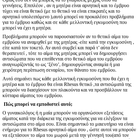
γεννήσεις. Επιπλέον , αν η μητέρα είναι αρνητική και το έμβρυο
τύχει να είναι θετικό (με το θετικό να είναι επικρατές και το
αρνητικό υπολειπόμενο ),αυτό μπορεί να προκαλέσει προβλήματα
για το έμβρυο καθώς και σε κάθε μελλοντική εγκυμοσύνη που
μπορεί να έχει η μητέρα.
Προβλήματα μπορούν να παρουσιαστούν αν το θετικό αίμα του
εμβρύου να αναμιχθεί με της μητέρας -είτε κατά την εγκυμοσύνη ,
είτε κατά τον τοκετό. Αν αυτό συμβεί και παρά τ’ αύτα δεν
θεραπευτεί , τότε το αίμα της μητέρας μπορεί να δημιουργήσει
αντισώματα που να επιτίθενται στο θετικό αίμα του εμβρύου
αναγνωρίζοντάς το ως ‘ξένο’, δημιουργώντας αναιμία ή μια
χειρότερη περίπτωση σεναρίου, τον θάνατο του εμβρύου.
Αυτό σημαίνει πως κάθε μελλοντική εγκυμοσύνη που θα έχει η
μητέρα και το έμβρυο θα είναι Rhesus θετικό ,τα αντισώματά της
μπορούν να διασχίσουν τον πλακούντα και να προσβάλλουν τα
κύτταρα αίματος του εμβρύου.
Πώς μπορεί να εμποδιστεί αυτό;
Ο γυναικολόγος ή η μαία μπορούν να οργανώσουν εξετάσεις
αίματος κατά την διάρκεια της εγκυμοσύνης για να ελέγξουν τα
αντισώματα στο αίμα σου. Είναι σημαντικό το μαιευτήριο να είναι
ενήμερο για το Rhesus αρνητικό αίμα σου , ώστε αυτοί να μπορούν
να εξετάσουν το αίμα του μωρού μετά την γέννησή του(από τον