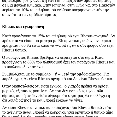
ως απόκριση στην ανάμιξη των ήδη υπαρχόντων ομάδων αίματος
σε μια μεγάλη κλίμακα. Στην Ιαπωνία, στην Κίνα και στο Πακιστάν
περίπου το 10% του πληθυσμού νιώθουν υπερήφανοι αυτήν την
σπανιότητα των ομάδων αίματος.
Rhesus και εγκυμοσύνη
Κατά προσέγγιση το 15% του πληθυσμού έχει Rhesus αρνητικό. Αν
πρόκειται να είσαι μια μητέρα με Rh αρνητικό , υπάρχουν μερικά
πράγματα που θα είναι καλό να γνωρίζεις αν ο σύντροφός σου έχει
Rhesus θετικό.
Ο παράγοντας Rhesus βρέθηκε να περιέχεται στο αίμα. Κατά
προσέγγιση το 85% του πληθυσμού έχει τον παράγοντα Rhesus και
το υπόλοιπο δεν τον έχει.
Συμβολίζεται με το σύμβολο + ή – μετά την ομάδα αίματος .Για
παράδειγμα, Α- είναι Rhesus αρνητικό και Α+ είναι Rhesus θετικό.
Όταν διαπιστώσεις ότι είσαι έγκυος , ο γιατρός πρέπει να ορίσει
μερικές εξετάσεις ρουτίνας. Αν εσύ δεν γνωρίζεις την ομάδα
αίματός σου ή αν δεν είσαι σίγουρη ότι ο γιατρός θα το ελέγξει ή
όχι ,απλά ρώτησέ το και μπορεί εύκολα να γίνει.
Αν είσαι Rhesus αρνητικό και ο σύζυγός σου Rhesus θετικό , τότε
το αγέννητο παιδί μπορεί να κληρονομήσει αρνητικό ή θετικό αίμα.
Όμως εσύ δεν θα μπορείς να το γνωρίσεις μέχρις ότου να