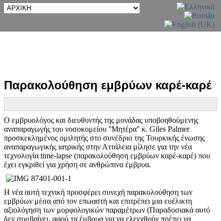
Παρακολούθηση εμβρύων καρέ-καρέ
Ο εμβρυολόγος και διευθυντής της μονάδας υποβοηθούμενης
αναπαραγωγής του νοσοκομείου ''Μητέρα'' κ. Giles Palmer
προσκεκλημένος ομιλητής στο συνέδριο της Τουρκικής ένωσης
αναπαραγωγικής ιατρικής στην Αττάλεια μίλησε για την νέα
τεχνολογία time-lapse (παρακολούθηση εμβρύων καρέ-καρέ) που
έχει εγκριθεί για χρήση σε ανθρώπινα έμβρυα.
Η νέα αυτή τεχνική προσφέρει συνεχή παρακολούθηση των
εμβρύων μέσα από τον επωαστή και επιτρέπει μια ευέλικτη
αξιολόγηση των μορφολογικών παραμέτρων (Παραδοσιακά αυτό
δεν συμβαίνει, αφού τα έμβρυα για να ελεγχθούν πρέπει να