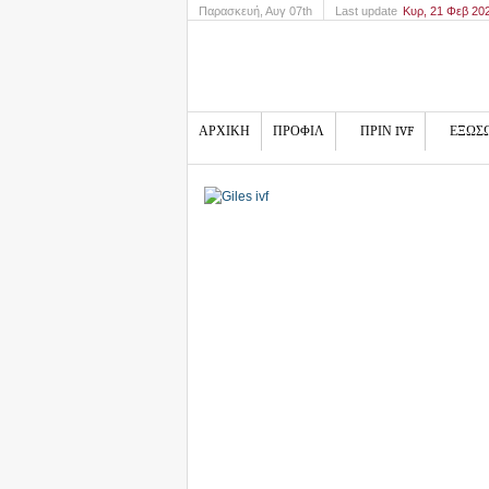
Παρασκευή
, Αυγ 07th
Last update
Κυρ, 21 Φεβ 20
ΑΡΧΙΚΗ
ΠΡΟΦΙΛ
ΠΡΙΝ IVF
ΕΞΩΣ