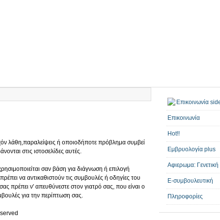
Επικοινωνία
Hot!!
υχόν λάθη,παραλείψεις ή οποιοδήποτε πρόβλημα συμβεί
Εμβρυολογία plus
νονται στις ιστοσελίδες αυτές.
Αφιερωμα: Γενετική
ρησιμοποιείται σαν βάση για διάγνωση ή επιλογή
πρέπει να αντικαθιστούν τις συμβουλές ή οδηγίες του
E-συμβουλευτική
ας πρέπει ν' απευθύνεστε στον γιατρό σας, που είναι ο
μβουλές για την περίπτωση σας.
Πληροφορίες
eserved