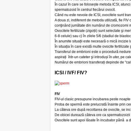
În cazul în care se folosește metoda ICSI, atunci 
spermatozoid în centrul fiecărui ovocit.
Când nu este nevoie de ICSI, ovocitele sunt tra
A doua zi, indiferent de metoda utilizată, fie FIV 
conţinând jumătate din numărul de cromozomi mat
Ovocitele fertilizate (zigoții) sunt selectate şi me
6-8 celule) sau c) în zilele 5/6 (stadiul de blastoci
În anumite situații este necesară o mică incizie l
În situația în care există multe ovocite fertilizat
Transferul de embrioni este o procedură nedurer
aspirați într-un cateter şi introduși în uter, pe ca
Numărul de embrioni transferați depinde de "calita
ICSI / IVF/ FIV?
FIV
FIV-ul clasic presupune incubarea peste noapte a
Proba de spermă este prelucrată înainte prin cen
La câteva ore după recoltarea de ovocite, se i
De obicei durează câteva ore ca spermatozoizii să
Ovocitele sunt apoi lăsate în incubator până a d