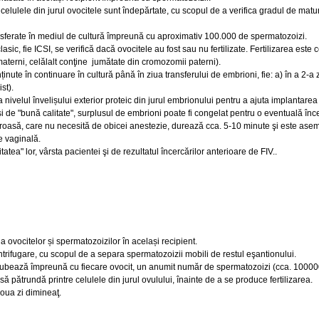
celulele din jurul ovocitele sunt îndepărtate, cu scopul de a verifica gradul de matur
nsferate în mediul de cultură împreună cu aproximativ 100.000 de spermatozoizi.
clasic, fie ICSI, se verifică dacă ovocitele au fost sau nu fertilizate. Fertilizarea es
erni, celălalt conţine jumătate din cromozomii paterni).
nținute în continuare în cultură până în ziua transferului de embrioni, fie: a) în a 2-a z
st).
a nivelul învelișului exterior proteic din jurul embrionului pentru a ajuta implantare
e şi de "bună calitate", surplusul de embrioni poate fi congelat pentru o eventuală înc
oasă, care nu necesită de obicei anestezie, durează cca. 5-10 minute şi este asem
le vaginală.
tea" lor, vârsta pacientei şi de rezultatul încercărilor anterioare de FIV..
 ovocitelor și spermatozoizilor în același recipient.
trifugare, cu scopul de a separa spermatozoizii mobili de restul eşantionului.
ncubează împreună cu fiecare ovocit, un anumit număr de spermatozoizi (cca. 10000
 pătrundă printre celulele din jurul ovulului, înainte de a se produce fertilizarea.
oua zi dimineaţ.