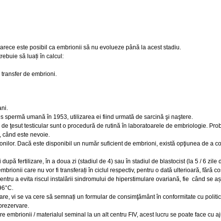
arece este posibil ca embrionii să nu evolueze până la acest stadiu.
rebuie să luați în calcul:
 transfer de embrioni.
ni.
s spermă umană în 1953, utilizarea ei fiind urmată de sarcină şi naştere.
 de ţesut testicular sunt o procedură de rutină în laboratoarele de embriologie. Pro
r, când este nevoie.
nilor. Dacă este disponibil un număr suficient de embrioni, există opţiunea de a co
după fertilizare, în a doua zi (stadiul de 4) sau în stadiul de blastocist (la 5 / 6 zile d
rionii care nu vor fi transferați în ciclul respectiv, pentru o dată ulterioară, fără co
entru a evita riscul instalării sindromului de hiperstimulare ovariană, fie când se 
196°C.
care, vi se va cere să semnați un formular de consimţământ în conformitate cu politica c
oprezervare.
fere embrionii / materialul seminal la un alt centru FIV, acest lucru se poate face cu a