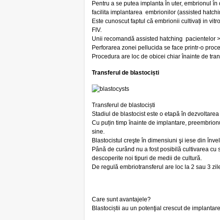
Pentru a se putea implanta în uter, embrionul în
facilita implantarea embrionilor (assisted hatchi
Este cunoscut faptul că embrionii cultivați in vi
FIV.
Unii recomandă assisted hatching pacientelor > 
Perforarea zonei pellucida se face printr-o proc
Procedura are loc de obicei chiar înainte de tran
Transferul de blastociști
Transferul de blastociști
Stadiul de blastocist este o etapă în dezvoltarea e
Cu puțin timp înainte de implantare, preembrionul
sine.
Blastocistul creşte în dimensiuni şi iese din învel
Până de curând nu a fost posibilă cultivarea cu s
descoperite noi tipuri de medii de cultură.
De regulă embriotransferul are loc la 2 sau 3 zil
Care sunt avantajele?
Blastociștii au un potenţial crescut de implantar