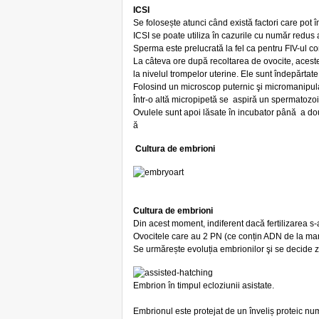
ICSI
Se folosește atunci când există factori care pot î
ICSI se poate utiliza în cazurile cu număr redus a
Sperma este prelucrată la fel ca pentru FIV-ul c
La câteva ore după recoltarea de ovocite, aceste
la nivelul trompelor uterine. Ele sunt îndepărtate
Folosind un microscop puternic şi micromanipulato
Într-o altă micropipetă se aspiră un spermatozoid
Ovulele sunt apoi lăsate în incubator până a do
ă
Cultura de embrioni
Cultura de embrioni
Din acest moment, indiferent dacă fertilizarea s-a
Ovocitele care au 2 PN (ce conțin ADN de la mamă 
Se urmărește evoluția embrionilor şi se decide zi
Embrion în timpul ecloziunii asistate.
Embrionul este protejat de un înveliș proteic nu