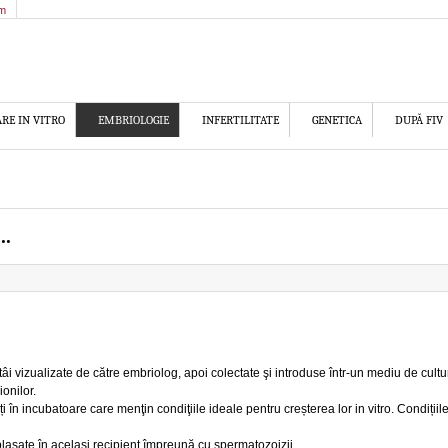
am
ARE IN VITRO
EMBRIOLOGIE
INFERTILITATE
GENETICA
DUPĂ FIV
..
tâi vizualizate de către embriolog, apoi colectate şi introduse într-un mediu de cultu
onilor.
i în incubatoare care menţin condiţiile ideale pentru creșterea lor in vitro. Condiții
plasate în același recipient împreună cu spermatozoizii.