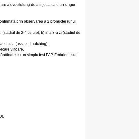
are a ovocitului și de a injecta câte un singur
te confirmată prin observarea a 2 pronuclei (unul
i (stadiul de 2-4 celule), b) în a 3-a zi (stadiul de
a acestuia (assisted hatching).
ercare viitoare.
ănătoare cu un simplu test PAP. Embrionii sunt
0).