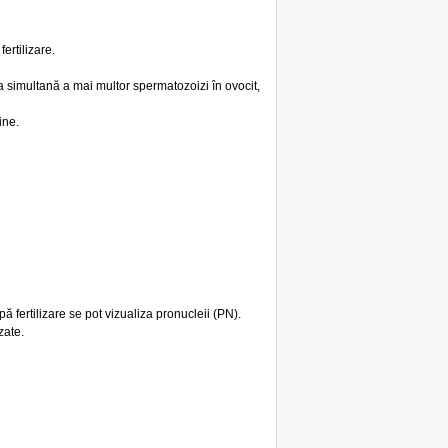
ertilizare.
a simultană a mai multor spermatozoizi în ovocit,
ine.
ă fertilizare se pot vizualiza pronucleii (PN).
zate.