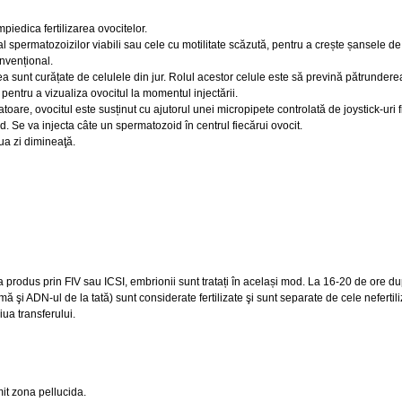
mpiedica fertilizarea ovocitelor.
l spermatozoizilor viabili sau cele cu motilitate scăzută, pentru a crește șansele de f
onvențional.
a sunt curățate de celulele din jur. Rolul acestor celule este să prevină pătrundere
 pentru a vizualiza ovocitul la momentul injectării.
are, ovocitul este susținut cu ajutorul unei micropipete controlată de joystick-uri f
. Se va injecta câte un spermatozoid în centrul fiecărui ovocit.
ua zi dimineaţă.
 produs prin FIV sau ICSI, embrionii sunt tratați în același mod. La 16-20 de ore dup
şi ADN-ul de la tată) sunt considerate fertilizate şi sunt separate de cele nefertili
ua transferului.
mit zona pellucida.