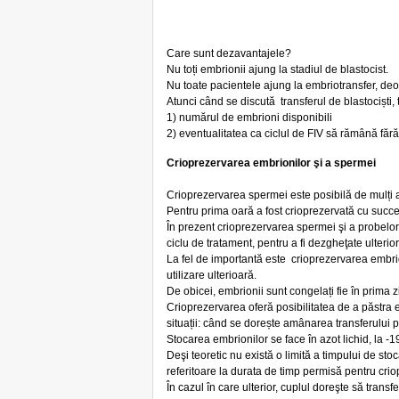
Care sunt dezavantajele?
Nu toți embrionii ajung la stadiul de blastocist.
Nu toate pacientele ajung la embriotransfer, deo
Atunci când se discută transferul de blastociști, t
1) numărul de embrioni disponibili
2) eventualitatea ca ciclul de FIV să rămână fără
Crioprezervarea embrionilor şi a spermei
Crioprezervarea spermei este posibilă de mulți a
Pentru prima oară a fost crioprezervată cu succe
În prezent crioprezervarea spermei şi a probelor
ciclu de tratament, pentru a fi dezgheţate ulterio
La fel de importantă este crioprezervarea embrio
utilizare ulterioară.
De obicei, embrionii sunt congelați fie în prima zi 
Crioprezervarea oferă posibilitatea de a păstra emb
situații: când se dorește amânarea transferului p
Stocarea embrionilor se face în azot lichid, la -
Deşi teoretic nu există o limită a timpului de sto
referitoare la durata de timp permisă pentru cri
În cazul în care ulterior, cuplul doreşte să trans