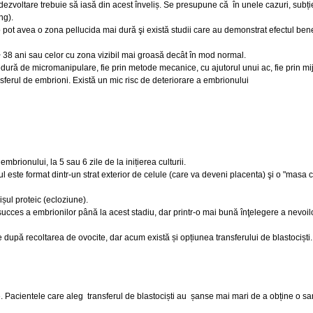
 dezvoltare trebuie să iasă din acest înveliș. Se presupune că în unele cazuri, subț
ng).
tro pot avea o zona pellucida mai dură şi există studii care au demonstrat efectul ben
38 ani sau celor cu zona vizibil mai groasă decât în mod normal.
edură de micromanipulare, fie prin metode mecanice, cu ajutorul unui ac, fie prin mi
sferul de embrioni. Există un mic risc de deteriorare a embrionului
mbrionului, la 5 sau 6 zile de la inițierea culturii.
 este format dintr-un strat exterior de celule (care va deveni placenta) şi o "masa c
ișul proteic (ecloziune).
ucces a embrionilor până la acest stadiu, dar printr-o mai bună înţelegere a nevoilo
e după recoltarea de ovocite, dar acum există și opțiunea transferului de blastociști.
e. Pacientele care aleg transferul de blastociști au șanse mai mari de a obține o sa