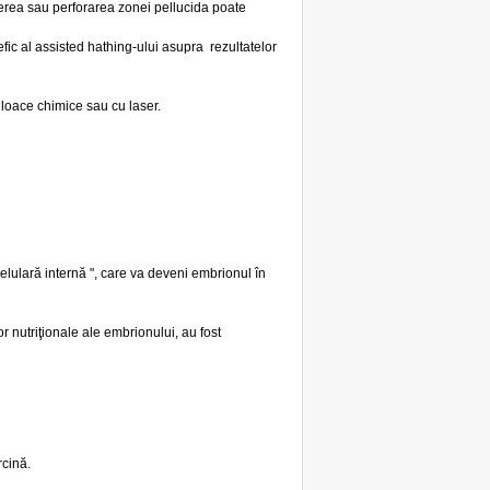
ierea sau perforarea zonei pellucida poate
efic al assisted hathing-ului asupra rezultatelor
jloace chimice sau cu laser.
elulară internă ", care va deveni embrionul în
r nutriţionale ale embrionului, au fost
rcină.