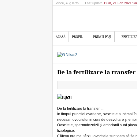
Vineri
, Aug 07th
Last update
Dum, 21 Feb 2021 9
ACASĂ
PROFIL
PRIMII PAȘI
FERTILIZ
De la fertilizare la transfer 
De la fertilizare la transfer ...
În timpul puncției ovariene, ovocitele sunt mai în
necesari ovocitului în curs de dezvoltare şi embri
Ovocitele, spermatozoizii şi embrionii sunt plasaț
fiziologice.
Câteva ore mai târziu ovocitele sunt gata să fie 