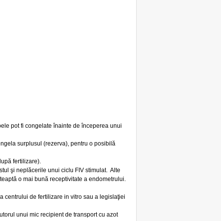
bele pot fi congelate înainte de începerea unui
ngela surplusul (rezerva), pentru o posibilă
upă fertilizare).
stul şi neplăcerile unui ciclu FIV stimulat. Alte
așteaptă o mai bună receptivitate a endometrului.
entrului de fertilizare in vitro sau a legislaţiei
jutorul unui mic recipient de transport cu azot