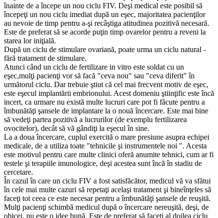
înainte de a începe un nou ciclu FIV. Deşi medical este posibil să
începeţi un nou ciclu imediat după un eşec, majoritatea pacienţilor
au nevoie de timp pentru a-şi recâştiga atitudinea pozitivă necesară.
Este de preferat să se acorde puţin timp ovarelor pentru a reveni la
starea lor iniţială.
După un ciclu de stimulare ovariană, poate urma un ciclu natural -
fără tratament de stimulare.
Atunci când un ciclu de fertilizare in vitro este soldat cu un
eşec,mulţi pacienţi vor să facă "ceva nou" sau "ceva diferit" în
următorul ciclu. Dar trebuie ştiut că cel mai frecvent motiv de eşec,
este eşecul implantării embrionului. Acest domeniu ştiinţific este încă
incert, ca urmare nu există multe lucruri care pot fi făcute pentru a
îmbunătăţi şansele de implantare la o nouă încercare. Este mai bine
să vedeţi partea pozitivă a lucrurilor (de exemplu fertilizarea
ovocitelor), decât să vă gândiţi la eşecul în sine.
La a doua încercare, cuplul exercită o mare presiune asupra echipei
medicale, de a utiliza toate "tehnicile şi instrumentele noi ". Acesta
este motivul pentru care multe clinici oferă anumite tehnici, cum ar fi
testele şi terapiile imunologice, deşi acestea sunt încă în stadiu de
cercetare.
În cazul în care un ciclu FIV a fost satisfăcător, medicul vă va sfătui
în cele mai multe cazuri să repetaţi acelaşi tratament şi bineînţeles să
faceţi tot ceea ce este necesar pentru a îmbunătăţi şansele de reuşită.
Mulţi pacienţi schimbă medicul după o încercare nereuşită, deşi, de
obicei, nu este o idee bună. Este de preferat să faceţi al doilea ciclu