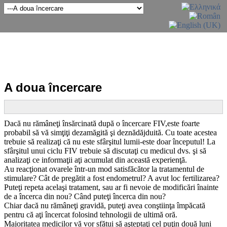
A doua încercare
Dacă nu rămâneţi însărcinată după o încercare FIV,este foarte
probabil să vă simţiţi dezamăgită şi deznădăjduită. Cu toate acestea
trebuie să realizaţi că nu este sfârşitul lumii-este doar începutul! La
sfârşitul unui ciclu FIV trebuie să discutaţi cu medicul dvs. şi să
analizaţi ce informaţii aţi acumulat din această experienţă.
Au reacţionat ovarele într-un mod satisfăcător la tratamentul de
stimulare? Cât de pregătit a fost endometrul? A avut loc fertilizarea?
Puteţi repeta acelaşi tratament, sau ar fi nevoie de modificări înainte
de a încerca din nou? Când puteţi încerca din nou?
Chiar dacă nu rămâneţi gravidă, puteţi avea conştiinţa împăcată
pentru că aţi încercat folosind tehnologii de ultimă oră.
Majoritatea medicilor vă vor sfătui să aşteptaţi cel puţin două luni